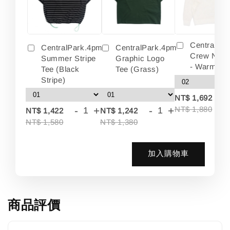
Centralpa
CentralPark.4pm
CentralPark.4pm
Crew Neck
Summer Stripe
Graphic Logo
- Warm Wh
Tee (Black
Tee (Grass)
Stripe)
-
NT$ 1,692
-
+
-
+
NT$ 1,880
NT$ 1,422
NT$ 1,242
NT$ 1,580
NT$ 1,380
加入購物車
商品評價