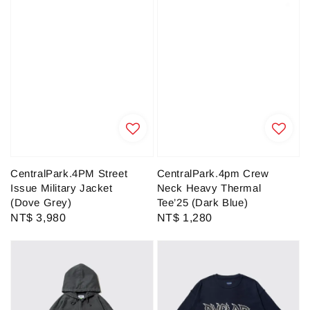
CentralPark.4PM Street
CentralPark.4pm Crew
Issue Military Jacket
Neck Heavy Thermal
(Dove Grey)
Tee’25 (Dark Blue)
Regular
NT$ 3,980
Regular
NT$ 1,280
price
price