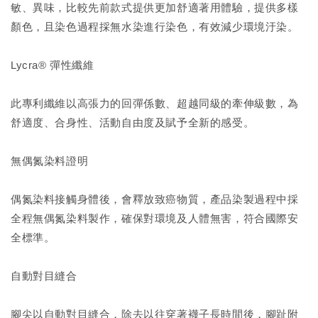
敏、異味，比較先前款式提供更加舒適著用體驗，提供多樣
顏色，且染色過程採無水染進行染色，有效減少環境汙染。
Lycra® 彈性纖維
此專利纖維以高張力的回彈係數、超越同級的牽伸級數，為
舒適度、合身性、活動自由度及賦予全新的感受。
無偶氮染料證明
偶氮染料接觸身體後，會釋放致癌物質，產品染製過程中採
全程無偶氮染料製作，確保對環境及人體無害，符合國際安
全標準。
自動對目縫合
腳尖以自動對目縫合，除去以往穿著襪子長時間後，腳趾附