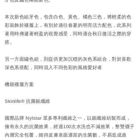
本次新色組牙色，包含白色、黃色、橘色三色，將輕柔的色
彩裝飾於襪履上，有別於過往春夏的明亮活力配色，此系列
著用時傳遞著輕盈的視覺感受，同時適合秋日微涼之際的穿
搭。
另一方面鏽色組，則提供更加沉穩的灰色系組合，對於喜歡
深色系搭配，同時混入不同色彩的風格愛好者
機能襪履方案
Skinlife® 抗菌銀纖維
國際品牌 Nylstar 眾多專利纖維之一，以銀纖維紡製而成，
擁有永久的抗菌效果，經過100次水洗也不減效果，整雙襪子
內層完全包覆，維持皮膚表面適當的生菌數，不易造成過