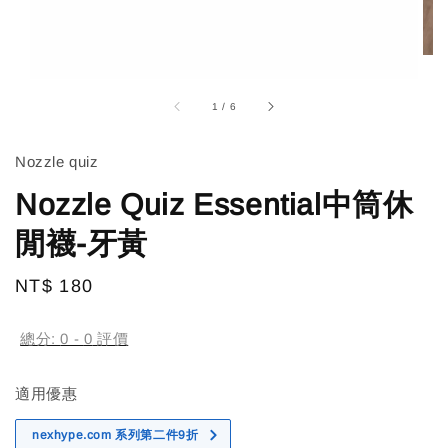
1
/
6
Nozzle quiz
Nozzle Quiz Essential中筒休
閒襪-牙黃
Regular
NT$ 180
售完
price
總分:
0
-
0
評價
適用優惠
nexhype.com 系列第二件9折