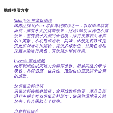
機能襪履方案
Skinlife® 抗菌銀纖維
國際品牌 Nylstar 眾多專利纖維之一，以銀纖維紡製
而成，擁有永久的抗菌效果，經過100次水洗也不減
效果，整雙襪子內層完全包覆，維持皮膚表面適當
的生菌數，不易造成過敏、異味，比較先前款式提
供更加舒適著用體驗，提供多樣顏色，且染色過程
採無水染進行染色，有效減少環境汙染。
Lycra® 彈性纖維
此專利纖維以高張力的回彈係數、超越同級的牽伸
級數，為舒適度、合身性、活動自由度及賦予全新
的感受。
無偶氮染料證明
偶氮染料接觸身體後，會釋放致癌物質，產品染製
過程中採全程無偶氮染料製作，確保對環境及人體
無害，符合國際安全標準。
自動對目縫合