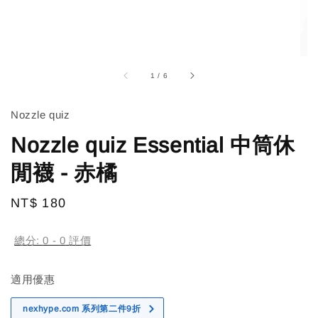
1
/
6
Nozzle quiz
Nozzle quiz Essential 中筒休
閒襪 - 赤橘
Regular
NT$ 180
售完
price
總分:
0
-
0
評價
適用優惠
nexhype.com 系列第二件9折