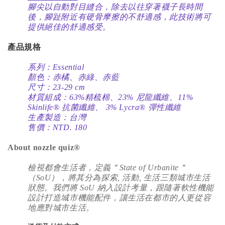
腳尖以自動對目縫合，除去以往穿著襪子長時間
後，腳趾附近有硬骨摩擦的不舒適感，此技術將可
提供絕佳的舒適感受。
產品規格
系列：Essential
顏色：赤橘、赤綠、赤藍
尺寸：23-29 cm
材質組成：63%精梳棉、23% 尼龍纖維、11%
Skinlife® 抗菌纖維、 3% Lycra® 彈性纖維
生產製造：台灣
售價：NTD. 180
About nozzle quiz®
檢視都會生活者，定義＂State of Urbanite＂
（SoU），將其分為探索, 活動, 生活三類城市生活
狀態。我們將 SoU 納入設計考量，跟隨著軟性機能
設計打造城市機能配件，讓生活在都市的人更從容
地應對城市生活。