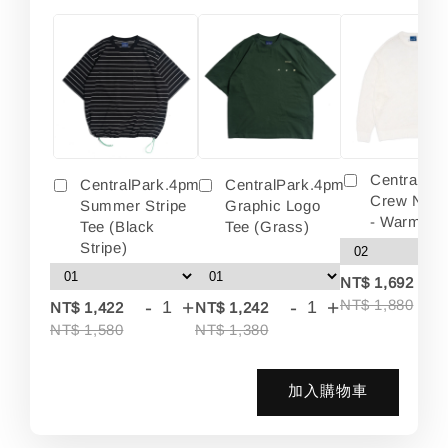
Centralpa
CentralPark.4pm
CentralPark.4pm
Crew Neck
Summer Stripe
Graphic Logo
- Warm Wh
Tee (Black
Tee (Grass)
Stripe)
-
NT$ 1,692
-
+
-
+
NT$ 1,880
NT$ 1,422
NT$ 1,242
NT$ 1,580
NT$ 1,380
加入購物車