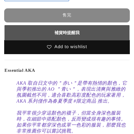
售完
補貨時提醒我
Add to wishlist
Essential AKA
AKA 取自日文中的＂赤い＂是帶有熱情的顏色，它
與季初推出的 AO ＂青い＂
，
表現出清爽與雅緻的
氛圍截然不同，適合喜歡高彩度配色的玩家著用，
AKA 系列僅作為春夏季度 #限定商品 推出。
我平常很少穿這顏色的襪子，但當全身深色服裝
時，在細節中搭配顏色，反而變成很有趣的事情。
如果你平常都穿深色或單一色彩的服裝，那麼我也
非常推薦你可以嘗試挑戰。