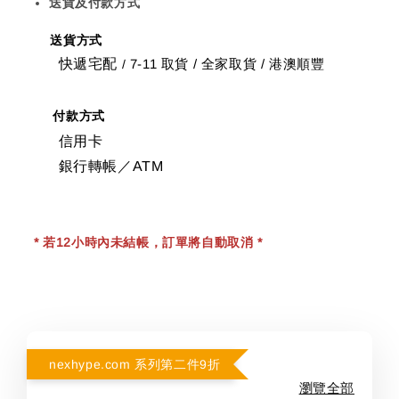
送貨及付款方式
送貨方式
快遞宅配
7-11 取貨
/
全家取貨 / 港澳順豐
/
付款方式
信用卡
銀行轉帳／ATM
* 若12小時內未結帳，訂單將自動取消 *
nexhype.com 系列第二件9折
瀏覽全部