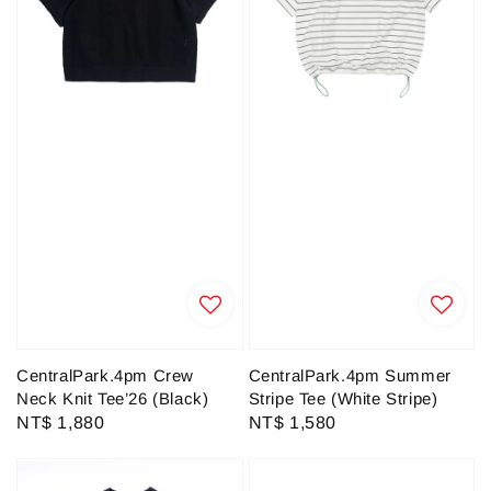
CentralPark.4pm Crew
CentralPark.4pm Summer
Neck Knit Tee’26 (Black)
Stripe Tee (White Stripe)
Regular
NT$ 1,880
Regular
NT$ 1,580
price
price