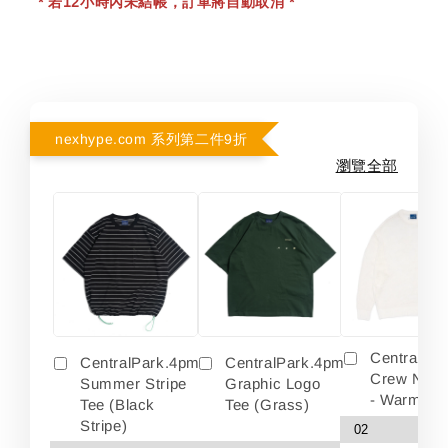
* 若12小時內未結帳，訂單將自動取消 *
nexhype.com 系列第二件9折
瀏覽全部
Centralpa
CentralPark.4pm
CentralPark.4pm
Crew Neck
Summer Stripe
Graphic Logo
- Warm Wh
Tee (Black
Tee (Grass)
Stripe)