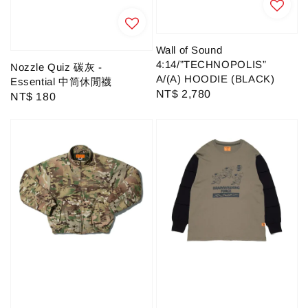
Wall of Sound
4:14/”TECHNOPOLIS”
Nozzle Quiz 碳灰 -
A/(A) HOODIE (BLACK)
Essential 中筒休閒襪
Regular
NT$ 2,780
Regular
NT$ 180
price
price