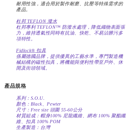
耐用性強，適合用於製作耐磨、抗壓等特殊需求的
產品。
杜邦 TEFLON 潑水
杜邦專利 TEFLON™ 防潑水處理，降低織物表面張
力，維持透氣性同時有抗油、快乾、不易沾髒污多
項特性。
Fidlock® 扣具
係屬德國品牌，提供優異的工藝水準，專門製造機
械結構的磁性扣具，將機能與便利性帶至戶外、休
閒及街頭領域。
產品規格
系列：S.O.U.
顏色：Black、Pewter
尺寸：Free size 頭圍 55-60公分
材質組成：帽身100% 尼龍纖維、網布 100% 聚酯纖
維、扣具 100% POM
生產製造：台灣