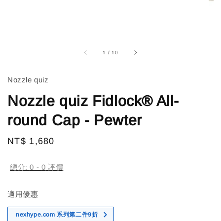
1
/
10
Nozzle quiz
Nozzle quiz Fidlock® All-
round Cap - Pewter
Regular
NT$ 1,680
售完
price
總分:
0
-
0
評價
適用優惠
nexhype.com 系列第二件9折