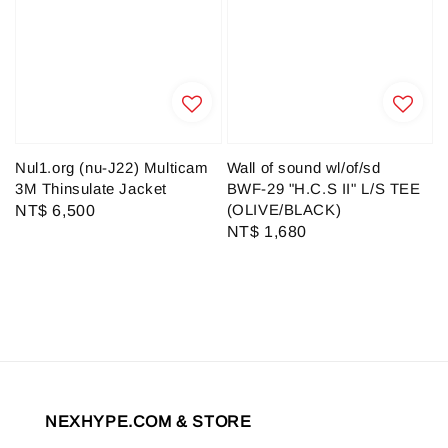
Nul1.org (nu-J22) Multicam
Wall of sound wl/of/sd
3M Thinsulate Jacket
BWF-29 "H.C.S II" L/S TEE
(OLIVE/BLACK)
Regular
NT$ 6,500
Regular
NT$ 1,680
price
price
NEXHYPE.COM & STORE