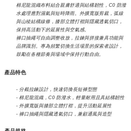
棉尼龍混織布料結合親膚舒適與結構韌性，C0 防潑
水處理應對濕氣與短時降雨。外擴寬版剪裁，弧線
與山稜結構線條，膝部立體打褶與隱藏透氣切口，
保持高活動下的延展性與空氣感。
褲口抽繩可自由調整收放，拉鍊與拼接兼具功能與
品牌識別。專為頻繁切換生活場景的探索者設計，
鼓勵在各種節奏與場域中保持行動自由。
產品特色
- 分截拉鍊設計，快速切換長短褲型態
- 棉尼龍混織，C0 防潑水，輕量耐用且具結構韌性
- 外擴寬版與膝部立體打褶，提升活動延展性
- 褲口抽繩與隱藏透氣切口，兼顧通風與造型
產品規格