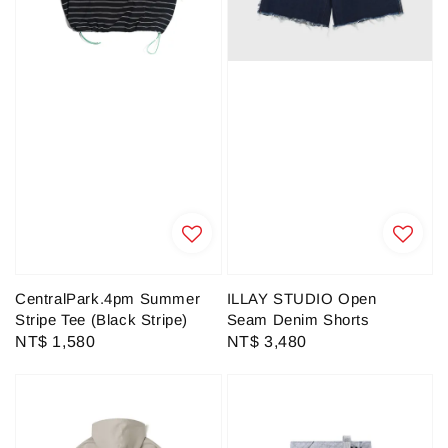
CentralPark.4pm Summer
ILLAY STUDIO Open
Stripe Tee (Black Stripe)
Seam Denim Shorts
Regular
NT$ 1,580
Regular
NT$ 3,480
price
price