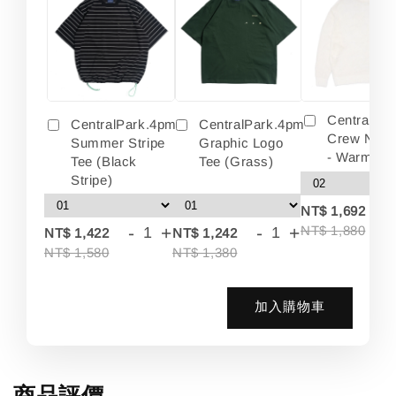
Centralpa
CentralPark.4pm
CentralPark.4pm
Crew Neck
Summer Stripe
Graphic Logo
- Warm Wh
Tee (Black
Tee (Grass)
Stripe)
-
NT$ 1,692
-
+
-
+
NT$ 1,880
NT$ 1,422
NT$ 1,242
NT$ 1,580
NT$ 1,380
加入購物車
商品評價