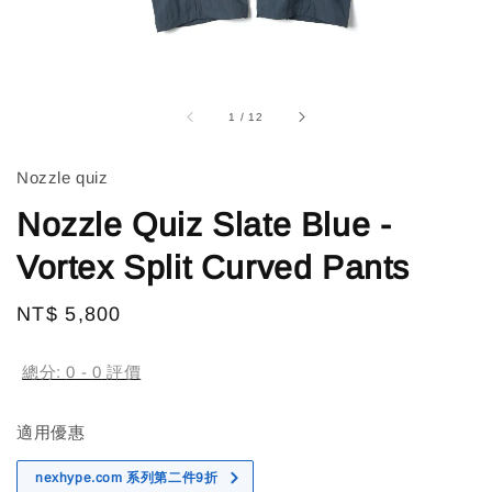
1
/
12
Nozzle quiz
Nozzle Quiz Slate Blue -
Vortex Split Curved Pants
Regular
NT$ 5,800
售完
price
總分:
0
-
0
評價
適用優惠
nexhype.com 系列第二件9折