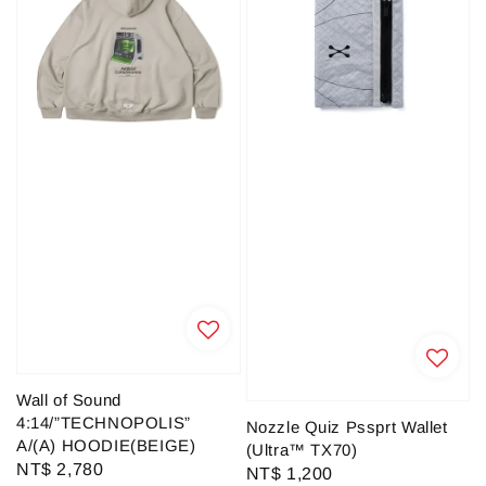
Wall of Sound
4:14/”TECHNOPOLIS”
Nozzle Quiz Pssprt Wallet
A/(A) HOODIE(BEIGE)
(Ultra™ TX70)
Regular
NT$ 2,780
Regular
NT$ 1,200