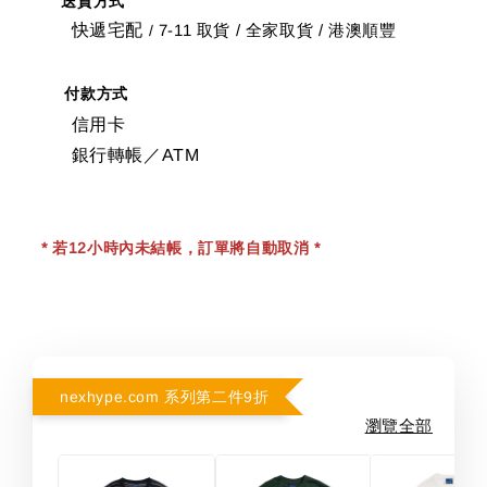
送貨方式
快遞宅配
7-11 取貨
/
全家取貨 / 港澳順豐
/
付款方式
信用卡
銀行轉帳／ATM
* 若12小時內未結帳，訂單將自動取消 *
nexhype.com 系列第二件9折
瀏覽全部