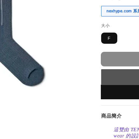
nexhype.com
大小
F
商品簡介
這雙由 TE
wear 