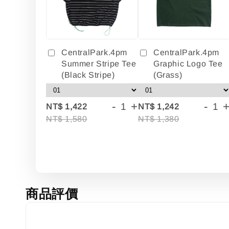
CentralPark.4pm
CentralPark.4pm
Summer Stripe Tee
Graphic Logo Tee
(Black Stripe)
(Grass)
-
+
-
NT$ 1,422
NT$ 1,242
NT$ 1,580
NT$ 1,380
商品評價