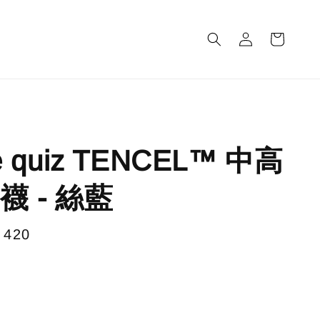
m
e quiz TENCEL™ 中高
襪 - 絲藍
e
 420
售完
e