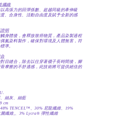
彈性纖維
維以高張力的回彈係數、超越同級的牽伸級
適度、合身性、活動自由度及賦予全新的感
料證明
接觸身體後，會釋放致癌物質，產品染製過程
無偶氮染料製作，確保對環境及人體無害，符
全標準。
縫合
動對目縫合，除去以往穿著襪子長時間後，腳
硬骨摩擦的不舒適感，此技術將可提供絕佳的
。
U.
黑、絲灰、絲藍
9 cm
8% TENCEL™、30% 尼龍纖維、19%
® 抗菌纖維,、3% Lycra® 彈性纖維