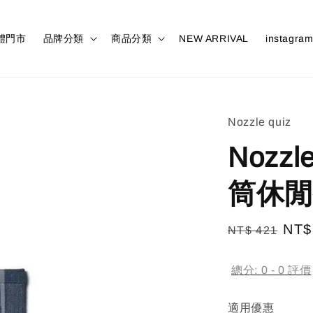
體門市
品牌分類
商品分類
NEW ARRIVAL
instagra
Nozzle quiz
Nozzl
筒休閒
Regular
Sal
NT$
NT$ 421
price
pric
總分:
0
-
0
評價
適用優惠