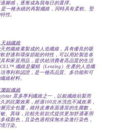
舒適腳感，逐漸成為我每日的選擇。
L™ 是一種永續的再製纖維，同時具有柔軟、堅
的特性。
™ 天絲纖維
由天然纖維素製成的人造纖維，具有優良的吸
柔軟舒適和環保節能的特性，可以用於製造各
寢具和家居用品，提供給消費者高品質的生活
CEL™ 纖維是蘭精（Lenzing）生產的人造纖
多項專利和認證，是一種高品質、多功能和可
的纖維材料。
® 抗菌銀纖維
ylstar 眾多專利纖維之一，以銀纖維紡製而
久的抗菌效果，經過100次水洗也不減效果，
內層完全包覆，維持皮膚表面適當的生菌數，
過敏、異味，比較先前款式提供更加舒適著用
供多樣顏色，且染色過程採無水染進行染色，
環境汙染。