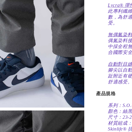
Lycra® 
此專利纖
數，為舒
受。
無偶氮染
偶氮染料
中採全程
合國際安
自動對目
腳尖以自
趾附近有
舒適感受
產品規格
系列：S.O.
顏色：絲
尺寸：23-2
材質組成：4
Skinlife