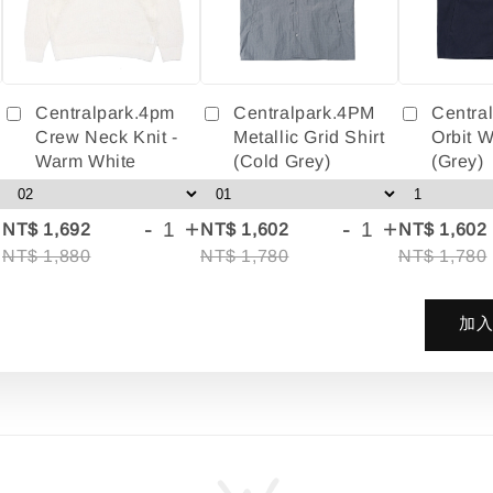
Centralpark.4pm
Centralpark.4PM
Centra
Crew Neck Knit -
Metallic Grid Shirt
Orbit W
Warm White
(Cold Grey)
(Grey)
+
-
+
-
+
NT$ 1,692
NT$ 1,602
NT$ 1,602
NT$ 1,880
NT$ 1,780
NT$ 1,780
加