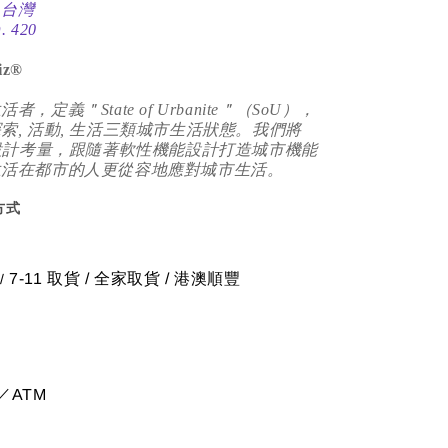
：台灣
 420
iz®
，定義＂State of Urbanite＂（SoU），
索, 活動, 生活三類城市生活狀態。我們將
入設計考量，跟隨著軟性機能設計打造城市機能
生活在都市的人更從容地應對城市生活。
方式
7-11 取貨
/
全家取貨 / 港澳順豐
/
／ATM