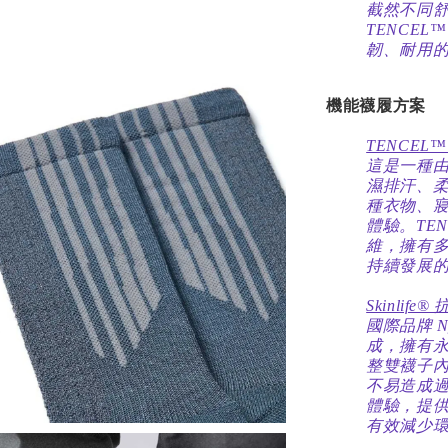
截然不同
TENCE
韌、耐用
機能襪履方案
TENCEL
這是一種
濕排汗、
種衣物、
體驗。TEN
維，擁有
持續發展
Skinlife
國際品牌 N
成，擁有永
整雙襪子
不易造成
體驗，提
有效減少