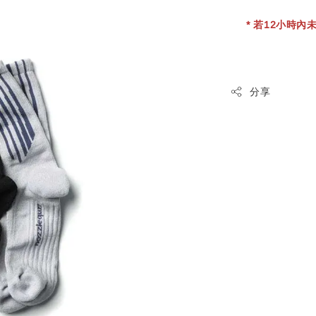
* 若12小時內未
分享