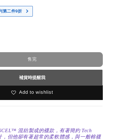
 系列第二件9折
售完
補貨時提醒我
Add to wishlist
NCEL™ 混紡製成的襪款，有著簡約 Tech
的設計，但他卻有著超常的柔軟體感，與一般棉襪