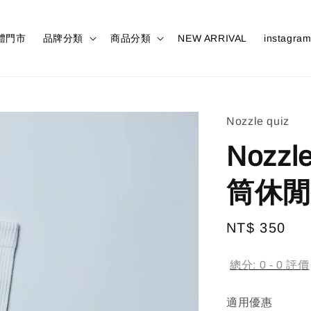
體門市
品牌分類
商品分類
NEW ARRIVAL
instagra
Nozzle quiz
Nozzl
筒休閒
Regular
NT$ 350
售
price
總分:
0
-
0
評價
適用優惠