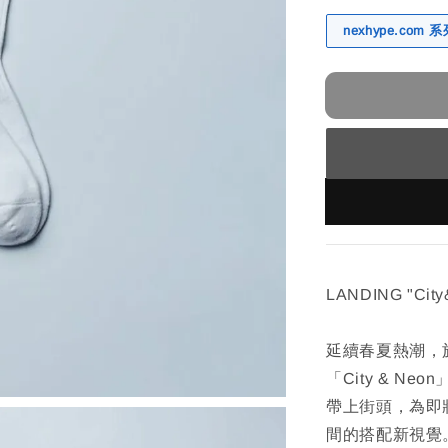
nexhype.com
LANDING "Cit
延續春夏熱潮，於
「City & 
帶上街頭，為即
間的搭配新視覺