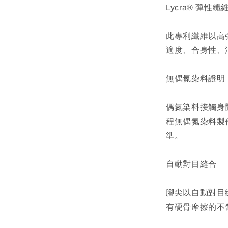
Lycra® 彈性纖
此專利纖維以高
適度、合身性、
無偶氮染料證明
偶氮染料接觸身
程無偶氮染料製
準。
自動對目縫合
腳尖以自動對目
有硬骨摩擦的不