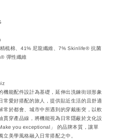
G
m
梳棉、41% 尼龍纖維、7% Skinlife® 抗菌
ra® 彈性纖維
iz
的機能配件設計為基礎，延伸出洗鍊街頭形象
日常愛好搭配的旅人，提供貼近生活的且舒適
解常於都會、城市中所遇到的穿戴衝突，以軟
軸貫穿產品線，將機能視為日常隱蔽於文化設
e you exceptional」 的品牌本質，讓單
獨立美學風格融入日常搭配之中。