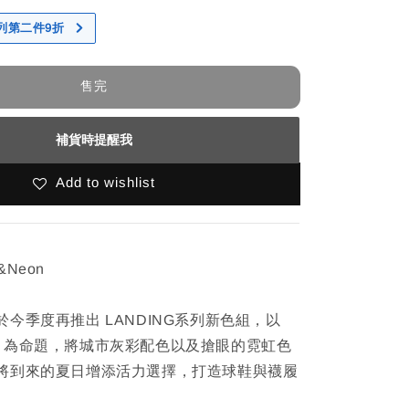
 系列第二件9折
售完
補貨時提醒我
Add to wishlist
y&Neon
今季度再推出 LANDING系列新色組，以
Neon」為命題，將城市灰彩配色以及搶眼的霓虹色
將到來的夏日增添活力選擇，打造球鞋與襪履
。