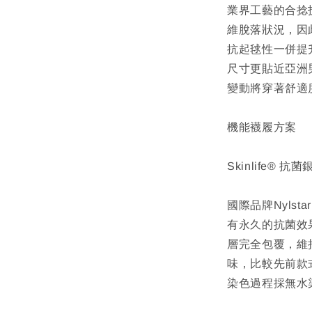
業界工藝的合捻
維脫落狀況，因
抗起毬性一併提
尺寸更貼近亞洲
變動將穿著舒適
機能襪履方案
Skinlife® 抗
國際品牌Nyls
有永久的抗菌效
層完全包覆，維
味，比較先前款
染色過程採無水