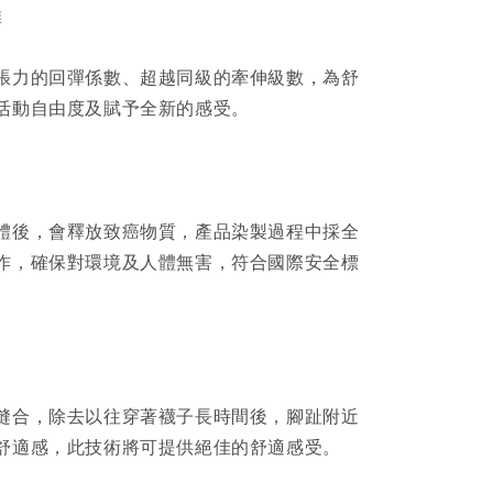
維
張力的回彈係數、超越同級的牽伸級數，為舒
活動自由度及賦予全新的感受。
體後，會釋放致癌物質，產品染製過程中採全
作，確保對環境及人體無害，符合國際安全標
縫合，除去以往穿著襪子長時間後，腳趾附近
舒適感，此技術將可提供絕佳的舒適感受。