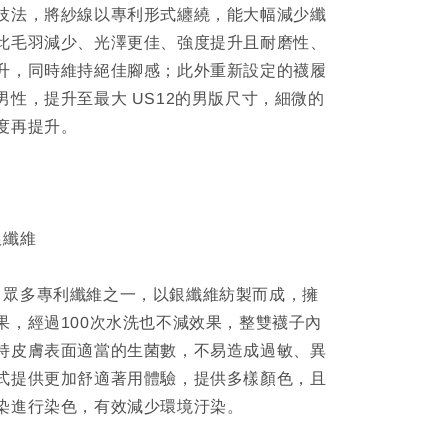
技法，將紗線以專利形式纏繞，能大幅減少纖
此毛羽減少、光澤更佳、強度提升且耐磨性、
升，同時維持絕佳腳感；此外重新設定的襪履
男性，提升至最大 US12的男版尺寸，細微的
度再提升。
菌銀纖維
tar 眾多專利纖維之一，以銀纖維紡製而成，擁
果，經過100次水洗也不減效果，整雙襪子內
持皮膚表面適當的生菌數，不易造成過敏、異
式提供更加舒適著用體驗，提供多樣顏色，且
染進行染色，有效減少環境汙染。