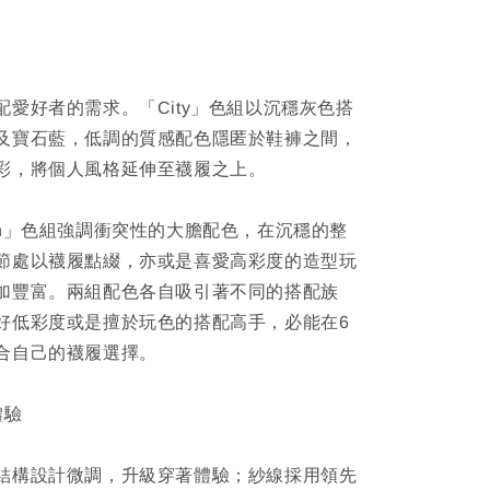
配愛好者的需求。「City」色組以沉穩灰色搭
及寶石藍，低調的質感配色隱匿於鞋褲之間，
彩，將個人風格延伸至襪履之上。
on」色組強調衝突性的大膽配色，在沉穩的整
節處以襪履點綴，亦或是喜愛高彩度的造型玩
加豐富。兩組配色各自吸引著不同的搭配族
好低彩度或是擅於玩色的搭配高手，必能在6
合自己的襪履選擇。
體驗
結構設計微調，升級穿著體驗；紗線採用領先