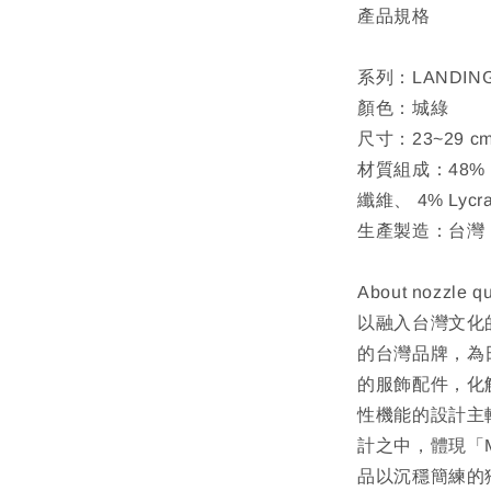
產品規格
系列：LANDIN
顏色：城綠
尺寸：23~29 c
材質組成：48% 精
纖維、 4% Lyc
生產製造：台灣
About nozzle qu
以融入台灣文化
的台灣品牌，為
的服飾配件，化
性機能的設計主
計之中，體現「Mak
品以沉穩簡練的