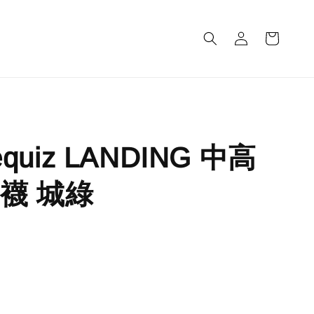
m
equiz LANDING 中高
襪 城綠
完