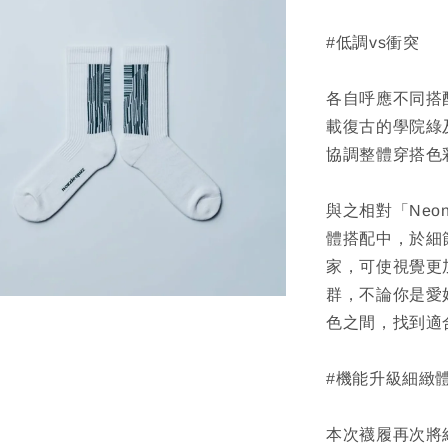
#低調vs衝突
各自呼應不同搭
載復古的學院綠
協調整體穿搭色
與之相對「Ne
體搭配中，於細
家，可使視覺更
群，不論你是愛
色之間，找到適
#機能升級細緻
本次襪履再次將