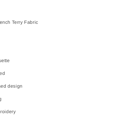
ench Terry Fabric
uette
ed
ssed design
g
roidery