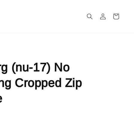
m
rg (nu-17) No
ng Cropped Zip
e
售完