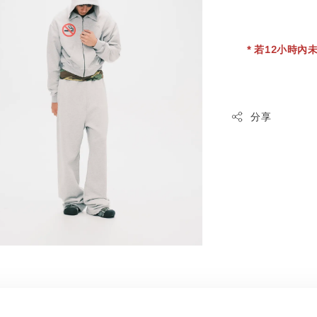
* 若12小時內未
分享