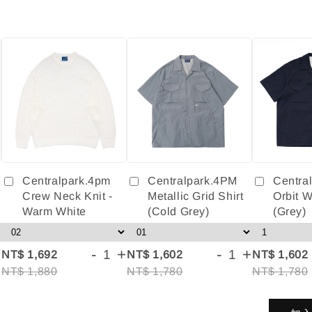
Centralpark.4pm
Centralpark.4PM
Centra
Crew Neck Knit -
Metallic Grid Shirt
Orbit W
Warm White
(Cold Grey)
(Grey)
+
-
+
-
+
NT$ 1,692
NT$ 1,602
NT$ 1,602
NT$ 1,880
NT$ 1,780
NT$ 1,780