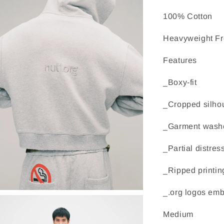
100% Cotton
Heavyweight Fr
Features
_Boxy-fit
_Cropped silho
_Garment wash
_Partial distre
_Ripped printin
_.org logos emb
Medium