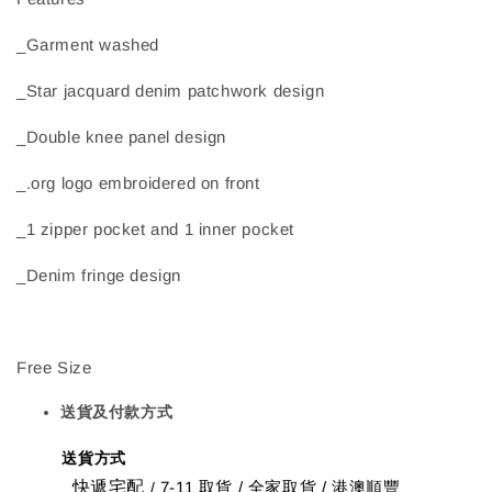
_Garment washed
_Star jacquard denim patchwork design
_Double knee panel design
_.org logo embroidered on front
_1 zipper pocket and 1 inner pocket
_Denim fringe design
Free Size
送貨及付款方式
送貨方式
快遞宅配
7-11 取貨
/
全家取貨 / 港澳順豐
/