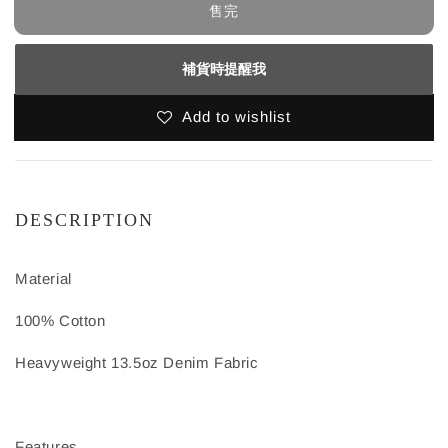
售完
補貨時提醒我
Add to wishlist
DESCRIPTION
Material
100% Cotton
Heavyweight 13.5oz Denim Fabric
Features