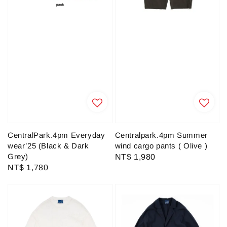
CentralPark.4pm Everyday
Centralpark.4pm Summer
wear’25 (Black & Dark
wind cargo pants ( Olive )
Grey)
Regular
NT$ 1,980
Regular
NT$ 1,780
price
price