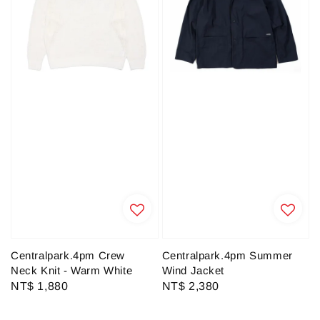
Centralpark.4pm Crew
Centralpark.4pm Summer
Neck Knit - Warm White
Wind Jacket
Regular
NT$ 1,880
Regular
NT$ 2,380
price
price