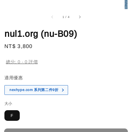
1
/
4
nul1.org (nu-B09)
Regular
NT$ 3,800
售完
price
總分:
0
-
0
評價
適用優惠
nexhype.com 系列第二件9折
大小
F