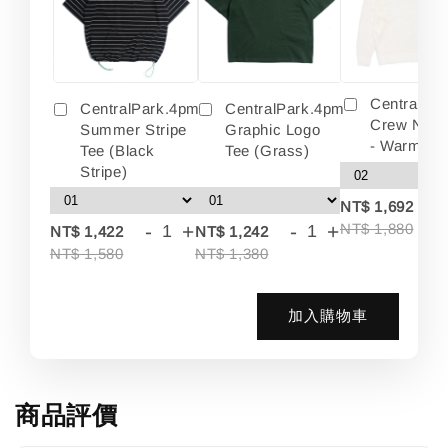
Centralpa
CentralPark.4pm
CentralPark.4pm
Crew Neck
Summer Stripe
Graphic Logo
- Warm Wh
Tee (Black
Tee (Grass)
Stripe)
-
NT$ 1,692
-
+
-
+
NT$ 1,880
NT$ 1,422
NT$ 1,242
NT$ 1,580
NT$ 1,380
加入購物車
商品評價