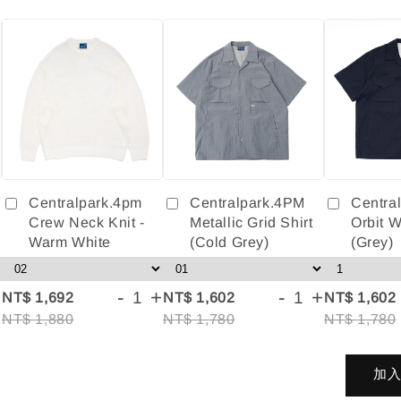
Centralpark.4pm
Centralpark.4PM
Centra
Crew Neck Knit -
Metallic Grid Shirt
Orbit W
Warm White
(Cold Grey)
(Grey)
+
-
+
-
+
NT$ 1,692
NT$ 1,602
NT$ 1,602
NT$ 1,880
NT$ 1,780
NT$ 1,780
加