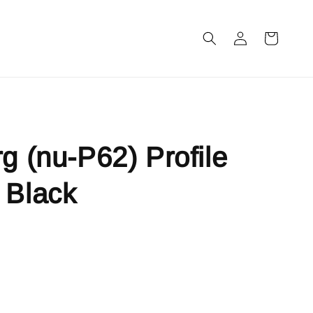
m
rg (nu-P62) Profile
 Black