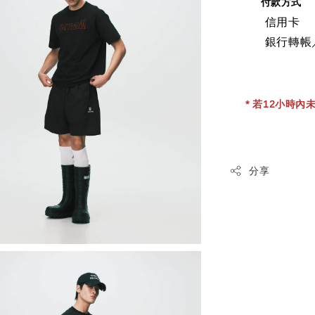
付款方式
信用卡
銀行轉帳
* 若12小時內未
分享