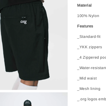
Material
100% Nylon
Features
_Standard-fit
_YKK zippers
_4 Zippered po
_Water-resistant
_Mid waist
_Mesh lining
_.org logos emb