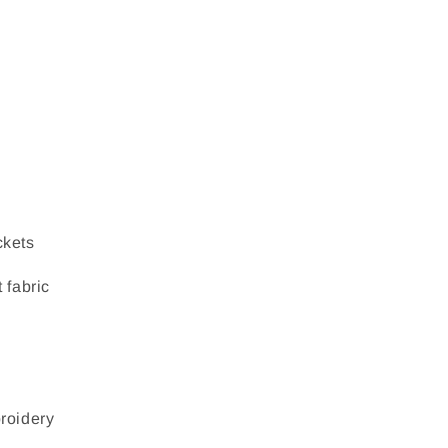
ckets
 fabric
roidery