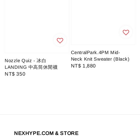
CentralPark.4PM Mid-
Neck Knit Sweater (Black)
Nozzle Quiz - 冰白
Regular
NT$ 1,880
LANDING 中高筒休閒襪
price
Regular
NT$ 350
price
NEXHYPE.COM & STORE