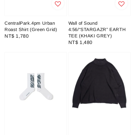
CentralPark.4pm Urban
Wall of Sound
Roast Shirt (Green Grid)
4:56/“STARGAZR” EARTH
TEE (KHAKI GREY)
Regular
NT$ 1,780
Regular
NT$ 1,480
price
price