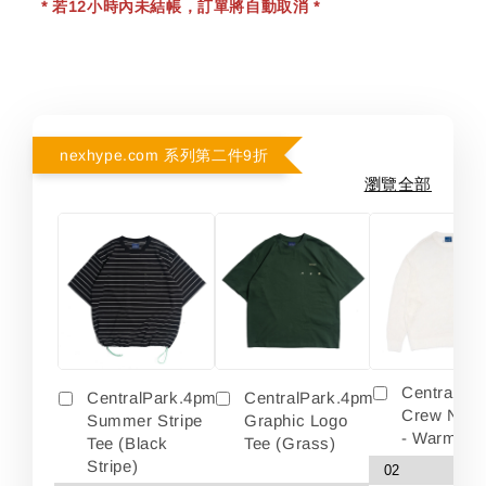
* 若12小時內未結帳，訂單將自動取消 *
nexhype.com 系列第二件9折
瀏覽全部
Centralpa
CentralPark.4pm
CentralPark.4pm
Crew Neck
Summer Stripe
Graphic Logo
- Warm Wh
Tee (Black
Tee (Grass)
Stripe)