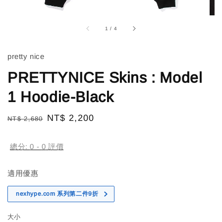
1
/
4
pretty nice
PRETTYNICE Skins : Model
1 Hoodie-Black
Regular
Sale
NT$ 2,200
NT$ 2,680
售完
price
price
總分:
0
-
0
評價
適用優惠
nexhype.com 系列第二件9折
大小