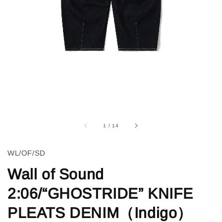
1
/
14
WL/OF/SD
Wall of Sound
2:06/“GHOSTRIDE” KNIFE
PLEATS DENIM（Indigo）