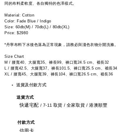
同的布料柔軟度、各自獨特的色澤樣式。
Material: Cotton
Color: Fade Blue / Indigo 
Size: 60db(M) / 70db(L) / 80db(XL)
Price: $2980
*丹寧布料下水後色落為正常現象，請務必與淺色衣物分開洗滌。
Size Chart
M / 腰寬40、大腿寬35、褲長99、褲口寬24.5 cm、襠長32
L / 腰寬42.5、大腿寬37、褲長101.5、褲口寬25.5 cm、襠長34
XL / 腰寬45、大腿寬39、褲長104、褲口寬26.5 cm、襠長36
送貨及付款方式
送貨方式
快遞宅配
7-11 取貨
/
全家取貨 / 港澳順豐
/
付款方式
信用卡