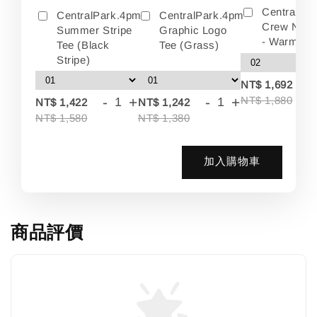
Centralpa
CentralPark.4pm
CentralPark.4pm
Crew Neck
Summer Stripe
Graphic Logo
- Warm Wh
Tee (Black
Tee (Grass)
Stripe)
-
NT$ 1,692
-
+
-
+
NT$ 1,880
NT$ 1,422
NT$ 1,242
NT$ 1,580
NT$ 1,380
加入購物車
商品評價