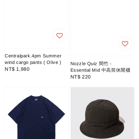
Centralpark.4pm Summer
wind cargo pants ( Olive )
Nozzle Quiz 間竹 -
Regular
NT$ 1,980
Essential Mid 中高筒休閒襪
price
Regular
NT$ 220
price