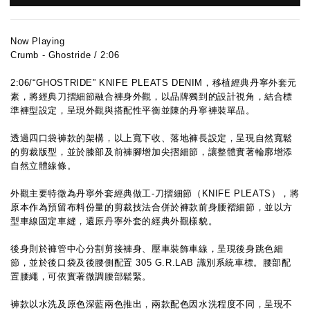
Now Playing
Crumb - Ghostride / 2:06
2:06/“GHOSTRIDE” KNIFE PLEATS DENIM，移植經典丹寧外套元
素，將經典刀摺細節融合褲身外觀，以品牌獨到的設計視角，結合標
準褲型設定，呈現外觀與搭配性平衡並陳的丹寧褲裝單品。
透過四口袋褲款的架構，以上寬下收、落地褲長設定，呈現自然寬鬆
的剪裁版型，並於膝部及前褲腳增加尖摺細節，讓整體實著輪廓增添
自然立體線條。
外觀主要特徵為丹寧外套經典做工-刀摺細節（KNIFE PLEATS），將
原本作為預留布料份量的剪裁技法合併於褲款前身腰褶細節，並以方
型車線固定車縫，還原丹寧外套的經典外觀樣貌。
後身則於褲管中心分割剪接褲身、壓車裝飾車線，呈現後身跳色細
節，並於後口袋及後腰側配置 305 G.R.LAB 識別系統車標。腰部配
置腰繩，可依實著微調腰部鬆緊。
褲款以水洗及原色深藍兩色推出，兩款配色因水洗程度不同，呈現不