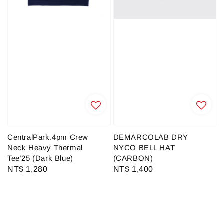
CentralPark.4pm Crew
DEMARCOLAB DRY
Neck Heavy Thermal
NYCO BELL HAT
Tee’25 (Dark Blue)
(CARBON)
Regular
NT$ 1,280
Regular
NT$ 1,400
price
price