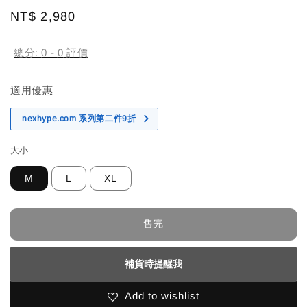
Regular
NT$ 2,980
售完
price
總分:
0
-
0
評價
適用優惠
nexhype.com 系列第二件9折
大小
M
L
XL
售完
補貨時提醒我
Add to wishlist