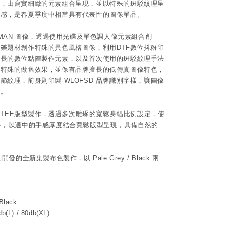
格，由寫實細緻的元素組合呈現，並以特殊的斑駁紋理呈
質感，是春夏季度中相當具有代表性的圖像單品。
EMAN”圖像，透過使用光碟及單色調人像元素組合創
樂題材創作特殊的異色風格圖像，利用DTF數位抖粉印
擅長的數位點陣製作元素，以及首次使用的斑駁紋理手法
出特殊的做舊效果，並保有品牌擅長的低傳真圖像特色，
節紋理，前身則印製 WLOFSD 品牌識別字樣，讓圖像
性。
經典TEE版型製作，透過多次雕琢的寬鬆身幅比例設定，使
料，以適中的手感厚度結合寬鬆版型呈現，具備自然的
發的全新染製布色製作，以 Pale Grey / Black 兩
 Black
db(L) / 80db(XL)