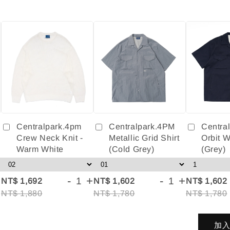
Centralpark.4pm
Centralpark.4PM
Centra
Crew Neck Knit -
Metallic Grid Shirt
Orbit W
Warm White
(Cold Grey)
(Grey)
+
-
+
-
+
NT$ 1,692
NT$ 1,602
NT$ 1,602
NT$ 1,880
NT$ 1,780
NT$ 1,780
加