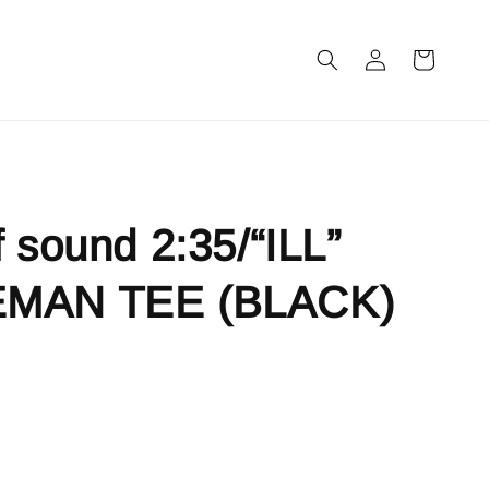
m
f sound 2:35/“ILL”
MAN TEE (BLACK)
售完