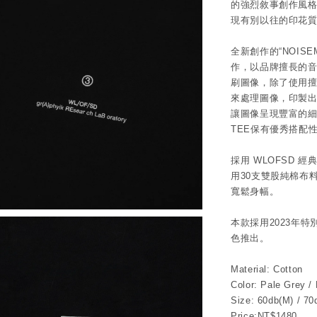
的強烈敘事創作風
現有別以往的印花
全新創作的“NOIS
作，以品牌擅長的音
刷圖像，除了使用
來處理圖像，印製
讓圖像呈現豐富的細
TEE保有優秀搭配
採用 WLOFSD 
用30支雙股純棉布
寬鬆身幅。
本款採用2023年特別開
色推出。
Material: Cotton
Color: Pale Grey /
Size: 60db(M) / 70
Price:NT$1480