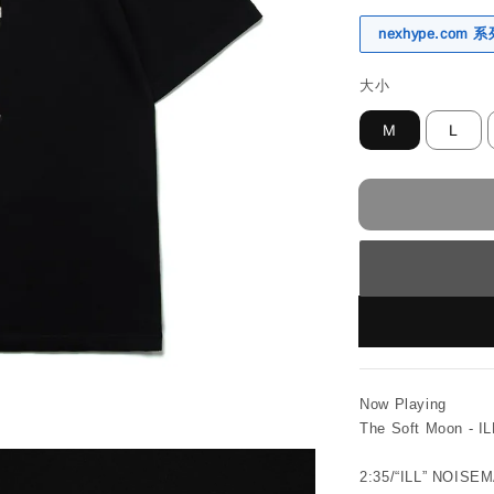
nexhype.com
大小
M
L
Now Playing
The Soft Moon - IL
2:35/“ILL” NO