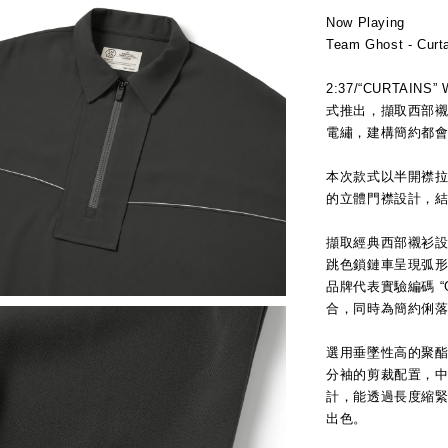
Now Playing
Team Ghost - Curta
2:37/“CURTAIN
式推出，擷取西部
電繡，建構簡約都
本次款式以半開襟拉
的立體門襟設計，結
擷取經典西部襯衫
跳色鎖鏈車呈現弧
品牌代表實驗編碼 “G
合，同時為簡約俐
選用垂墜性高的聚
分袖的剪裁配置，
計，能透過長度縮
出色。