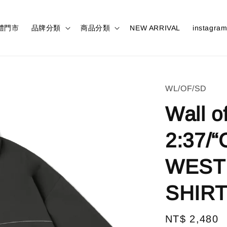
體門市
品牌分類
商品分類
NEW ARRIVAL
instagra
WL/OF/SD
Wall o
2:37/
WEST
SHIRT(
Regular
NT$ 2,480