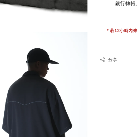
銀行轉帳
* 若12小時內未
分享