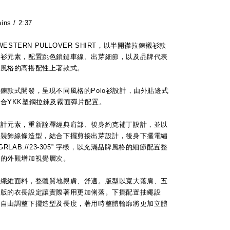
ins / 2:37
S” WESTERN PULLOVER SHIRT，以半開襟拉鍊襯衫款
襯衫元素，配置跳色鎖鏈車線、出芽細節，以及品牌代表
會風格的高搭配性上著款式。
鍊款式開發，呈現不同風格的Polo衫設計，由外貼邊式
合YKK塑鋼拉鍊及霧面彈片配置。
設計元素，重新詮釋經典肩部、後身約克補丁設計，並以
形裝飾線條造型，結合下擺剪接出芽設計，後身下擺電繡
RLAB://23-305” 字樣，以充滿品牌風格的細節配置整
落的外觀增加視覺層次。
酯纖維面料，整體質地親膚、舒適。版型以寬大落肩、五
中版的衣長設定讓實際著用更加俐落。下擺配置抽繩設
緊自由調整下擺造型及長度，著用時整體輪廓將更加立體