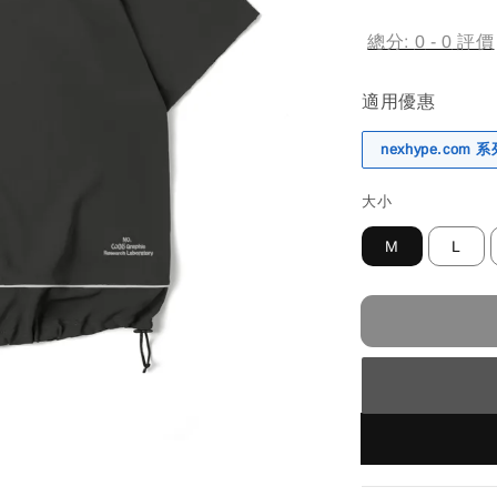
price
總分:
0
-
0
評價
適用優惠
nexhype.com
大小
M
L