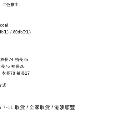
coal 二色推出。
rcoal
db(L) / 80db(XL)
 衣長74 袖長25
衣長76 袖長26
9 衣長78 袖長27
方式
7-11 取貨
/
全家取貨 / 港澳順豐
/