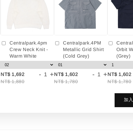
Centralpark.4pm
Centralpark.4PM
Centra
Crew Neck Knit -
Metallic Grid Shirt
Orbit W
Warm White
(Cold Grey)
(Grey)
+
-
+
-
+
NT$ 1,692
NT$ 1,602
NT$ 1,602
NT$ 1,880
NT$ 1,780
NT$ 1,780
加