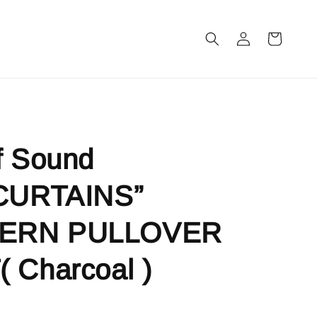
m
f Sound
“CURTAINS”
ERN PULLOVER
 Charcoal )
售完