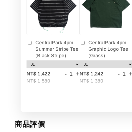
CentralPark.4pm
CentralPark.4pm
Summer Stripe Tee
Graphic Logo Tee
(Black Stripe)
(Grass)
-
+
-
NT$ 1,422
NT$ 1,242
NT$ 1,580
NT$ 1,380
商品評價