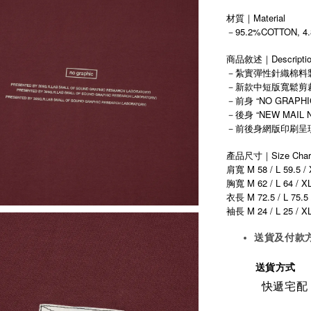
材質｜Material
－95.2%COTTON, 4
商品敘述｜Descripti
－紮實彈性針織棉料
－新款中短版寬鬆剪
－前身 “NO GRAPH
－後身 “NEW MAIL N
－前後身網版印刷呈
產品尺寸｜Size Char
肩寬 M 58 / L 59.5 / 
胸寬 M 62 / L 64 / X
衣長 M 72.5 / L 75.5 
M 24 / L 25 / X
袖長
送貨及付款
送貨方式
快遞宅配