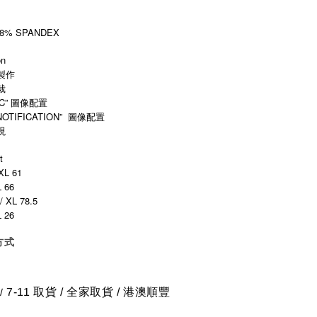
.8% SPANDEX
on
製作
裁
IC” 圖像配置
OTIFICATION”
圖像配置
現
t
XL 61
L 66
/ XL 78.5
L 26
方式
7-11 取貨
/
全家取貨 / 港澳順豐
/