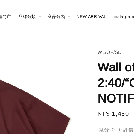
體門市
品牌分類
商品分類
NEW ARRIVAL
instagra
WL/OF/SD
Wall o
2:40/
NOTIF
Regular
NT$ 1,480
price
總分:
0
-
0
評價