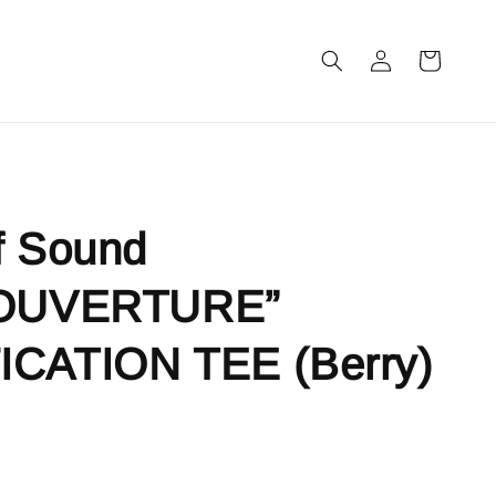
m
f Sound
“OUVERTURE”
ICATION TEE (Berry)
售完