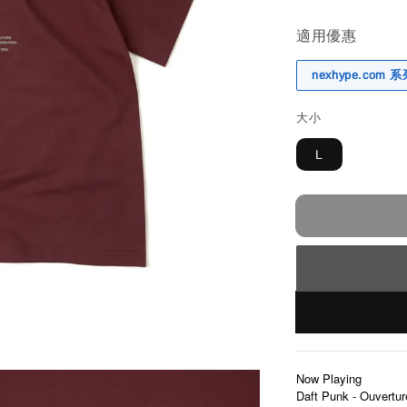
適用優惠
nexhype.com
大小
L
Now Playing
Daft Punk - Ouvertur