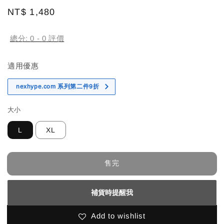
Regular
NT$ 1,480
售完
price
總分:
0
-
0
評價
適用優惠
nexhype.com 系列第二件9折
大小
L
XL
售完
補貨時提醒我
Add to wishlist