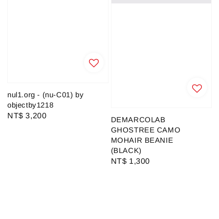
nul1.org - (nu-C01) by
objectby1218
Regular
NT$ 3,200
DEMARCOLAB
price
GHOSTREE CAMO
MOHAIR BEANIE
(BLACK)
Regular
NT$ 1,300
price