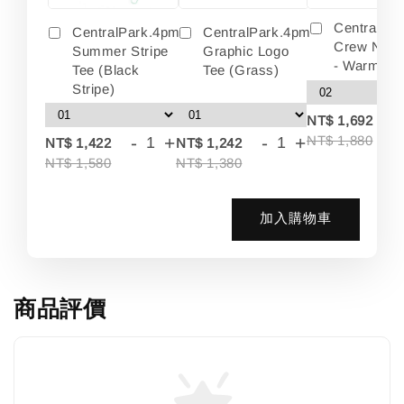
Centralpa
CentralPark.4pm
CentralPark.4pm
Crew Neck
Summer Stripe
Graphic Logo
- Warm Wh
Tee (Black
Tee (Grass)
Stripe)
-
NT$ 1,692
-
+
-
+
NT$ 1,880
NT$ 1,422
NT$ 1,242
NT$ 1,580
NT$ 1,380
加入購物車
商品評價