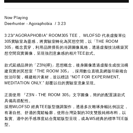
Now Playing
Deerhunter - Agoraphobia  / 3:23
3:23/“AGORAPHOBIA” ROOM305 TEE， WLOFSD 代表虛擬單位
305實驗室為靈感，將實驗室轉化為冥想空間，以「THE ROOM 
305」概念貫穿，利用品牌擅長的冷調圖像風格，透過虛擬技法構築冥
想空間寫實圖像，呈現強烈意象感的相片TEE款式。
款式延續品牌的「ZƎN(禪)」思想概念，後身圖像透過虛擬生成技法構
建寫實的冥想室『THE ROOM 305』，採用數位直噴及網版印刷複合
技法印製，構建相片素材，並以標語 “NOT FOR EXPERIMENT, 
MEDITATION ONLY.” 顛覆以往的實驗室意象呈現。
正面使用 『ZƎN - THE ROOM 305』文字圖像，簡約的配置讓款式
具備高搭配性。
採用WLOFSD 經典TEE版型微調製作，透過多次雕琢身幅比例設定，
有著自然、舒適的寬鬆輪廓，使用台灣染製的30支雙股純棉布料，以
紮實、適中的手感厚度結合寬鬆版型呈現，成為WS經典的標準TEE版
型。