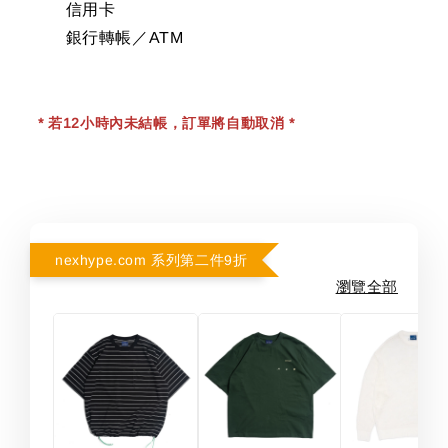
信用卡
銀行轉帳／ATM
* 若12小時內未結帳，訂單將自動取消 *
nexhype.com 系列第二件9折
瀏覽全部