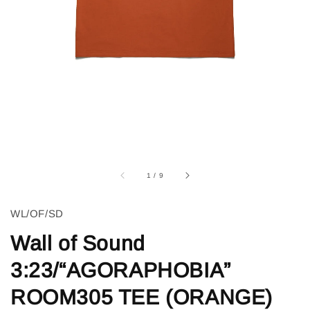
1
/
9
WL/OF/SD
Wall of Sound
3:23/“AGORAPHOBIA”
ROOM305 TEE (ORANGE)