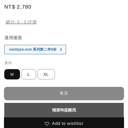
Regular
NT$ 2,780
售完
price
總分:
0
-
0
評價
適用優惠
nexhype.com 系列第二件9折
大小
M
L
XL
售完
補貨時提醒我
Add to wishlist