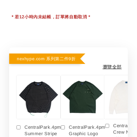
* 若12小時內未結帳，訂單將自動取消 *
nexhype.com 系列第二件9折
瀏覽全部
Centralpa
CentralPark.4pm
CentralPark.4pm
Crew Neck
Summer Stripe
Graphic Logo