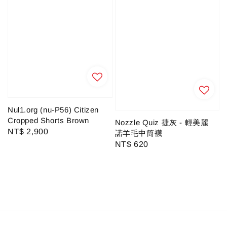
Nul1.org (nu-P56) Citizen
Cropped Shorts Brown
Nozzle Quiz 捷灰 - 輕美麗
Regular
NT$ 2,900
諾羊毛中筒襪
price
Regular
NT$ 620
price