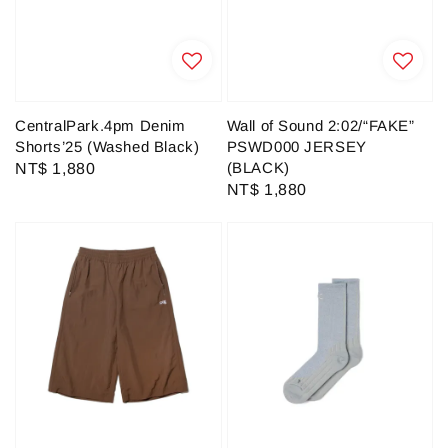
CentralPark.4pm Denim
Wall of Sound 2:02/“FAKE”
Shorts’25 (Washed Black)
PSWD000 JERSEY
(BLACK)
Regular
NT$ 1,880
Regular
NT$ 1,880
price
price