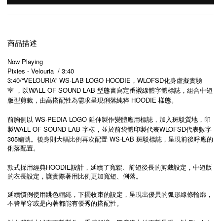
商品描述
Now Playing
Pixies - Velouria / 3:40
3:40/“VELOURIA” WS-LAB LOGO HOODIE
WLOFSD
，
化身虛擬實驗
WALL OF SOUND LAB
室
，以
型態書寫定番襯線體字體標誌，組合中短
HOODIE
版型剪裁，由高搭配性為需求呈現俐落純粹
樣態。
WS-PEDIA LOGO
前胸側以
延伸製作變體應用標誌，加入斑駁質地，印
WALL OF SOUND LAB
WLOFSD
製
字樣，並於前袋體印製代表
代表數字
305
WS-LAB
編號。後身則大幅比例再次配置
斑駁標誌，呈現前後呼應的
俐落配置。
HOODIE
款式採用經典
設計，延續了寬鬆、前短後長的剪裁設定，中短版
的衣長設定，讓實際著用比例更加寬短、俐落。
延續慣例使用跳色帽繩，下擺收束的設定，呈現出優異的弧形線條輪廓，
不管單穿或是內著都能有優秀的搭配性。