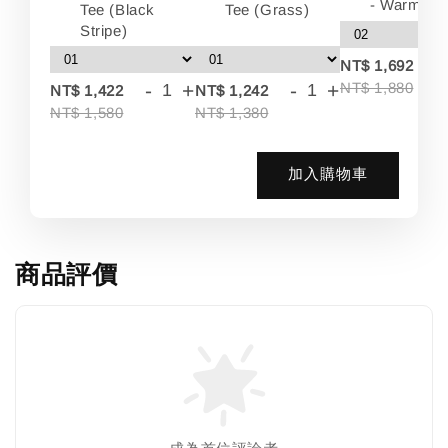
- Warm Wh
Tee (Black
Tee (Grass)
Stripe)
-
NT$ 1,692
-
+
-
+
NT$ 1,880
NT$ 1,422
NT$ 1,242
NT$ 1,580
NT$ 1,380
加入購物車
商品評價