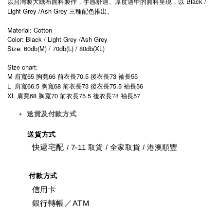
Black /
以台灣製大絨布面料製作，手感舒適、厚度適中的面料呈現，以
Light Grey /Ash Grey
三種配色推出。
Material: Cotton
Color: Black / Light Grey /Ash Grey
Size: 60db(M) / 70db(L) / 80db(XL)
Size chart:
M
65
66
70.5
73
55
肩寬
胸寬
前衣長
後衣長
袖長
L
66.5
68
73
75.5
56
肩寬
胸寬
前衣長
後衣長
袖長
XL
68
70
75.5
57
肩寬
胸寬
前衣長
後衣長78
袖長
送貨及付款方式
送貨方式
快遞宅配
7-11 取貨
/
全家取貨 / 港澳順豐
/
付款方式
信用卡
銀行轉帳／ATM