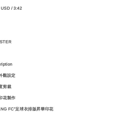
USD / 3:42
ESTER
ption
外觀設定
度剪裁
印花製作
YANG FC”足球衣排版昇華印花