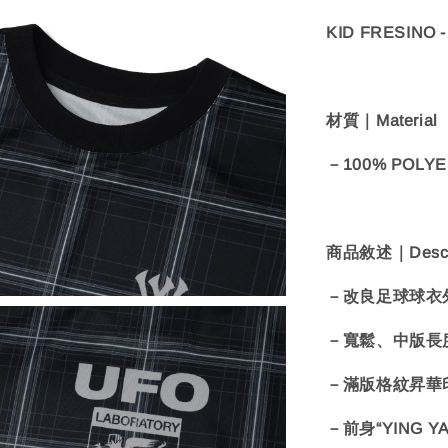
KID FRESINO - 
材質｜Material
－100% POLY
商品敘述｜Descri
－改良足球球衣
－寬鬆、中版長
－滿版格紋昇華
－前身“YING 