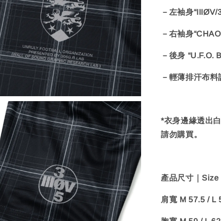
－左袖身“IIIØV/
－右袖身“CHAOS
－後身 “U.F.O.
－輕薄排汗布料
*衣身邊緣透出
請勿購買。
產品尺寸｜Size C
肩寬 M 57.5 / L 5