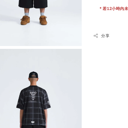
* 若12小時內未
分享