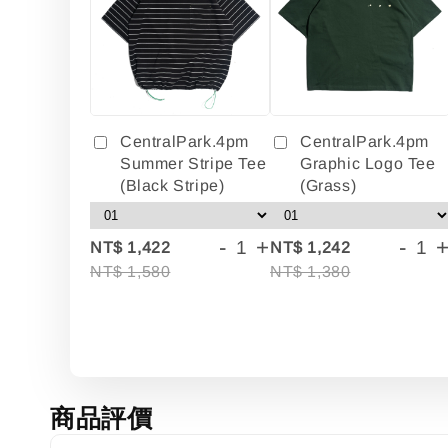
CentralPark.4pm
CentralPark.4pm
Summer Stripe Tee
Graphic Logo Tee
(Black Stripe)
(Grass)
-
+
-
NT$ 1,422
NT$ 1,242
NT$ 1,580
NT$ 1,380
商品評價