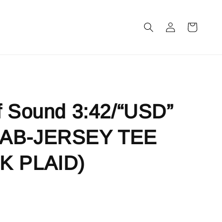
m
f Sound 3:42/“USD”
LAB-JERSEY TEE
K PLAID)
售完