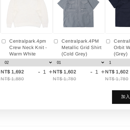
Centralpark.4pm
Centralpark.4PM
Centra
Crew Neck Knit -
Metallic Grid Shirt
Orbit W
Warm White
(Cold Grey)
(Grey)
+
-
+
-
+
NT$ 1,692
NT$ 1,602
NT$ 1,602
NT$ 1,880
NT$ 1,780
NT$ 1,780
加