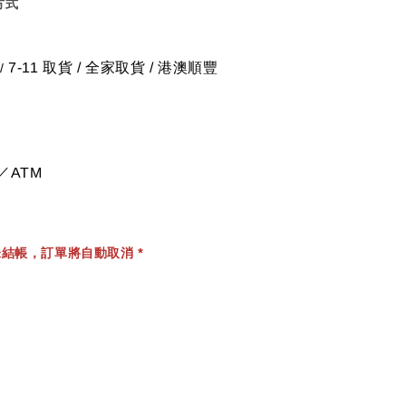
方式
7-11 取貨
/
全家取貨 / 港澳順豐
/
／ATM
結帳，訂單將自動取消 *