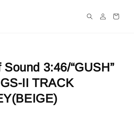
m
f Sound 3:46/“GUSH”
GS-II TRACK
Y(BEIGE)
售完