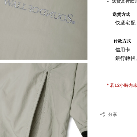
送貨及付款
送貨方式
快遞宅配
付款方式
信用卡
銀行轉帳
* 若12小時內未
分享