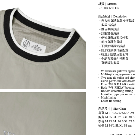
材質｜Material
－100% NYLON
商品敘述｜Description
－復古熱身球衣罩衫外觀設
－多裁片設計
－跳色車線設計
－訂製雙色羅紋
－側袖身羅紋剪接外觀
－前後身識別電繡
－下擺抽繩調節設計
－隱形拉鍊側口袋配置
－輕潑水防皺尼龍面料
－全網布透氣內裡配置
－寬鬆版型剪裁
· Windbreaker pullover appear
· Multi-splicing appearance se
· Two-tone rib collar and slee
· Curve patchwork and decorat
· Front 305 G.R.LAB identit
· Back “WS-PEDIA” bootleg 
· Bottom drawstring setting
· Invisible zipper pocket sett
· Mesh lining
· Loose fit cutting
產品尺寸｜Size Chart
肩寬 M 61/L 62.5/XL 64 cm
胸寬 M 65.5/L 67.5/XL 69.5
衣長 M 73.5/L 76.5/XL 79.5
袖長 M 54/L 55/XL 56 cm