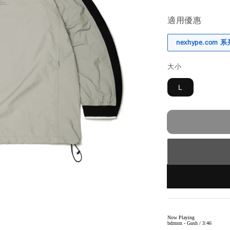
適用優惠
nexhype.com
大小
L
Now Playing
bdrmm - Gush / 3:46