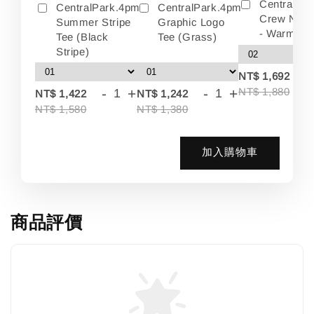
Centralpa
CentralPark.4pm
CentralPark.4pm
Crew Neck
Summer Stripe
Graphic Logo
- Warm Wh
Tee (Black
Tee (Grass)
Stripe)
-
NT$ 1,692
-
+
-
+
NT$ 1,880
NT$ 1,422
NT$ 1,242
NT$ 1,580
NT$ 1,380
加入購物車
商品評價