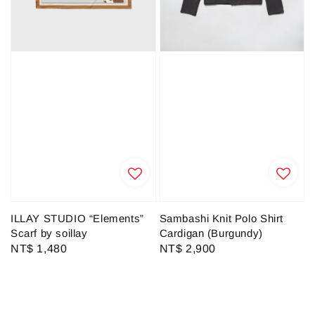
ILLAY STUDIO “Elements”
Sambashi Knit Polo Shirt
Scarf by soillay
Cardigan (Burgundy)
Regular
NT$ 1,480
Regular
NT$ 2,900
price
price