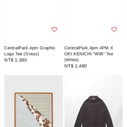
CentralPark.4pm Graphic
CentralPark.4pm 4PM X
Logo Tee (Grass)
OKI KENICHI "WIB" Tee
(White)
Regular
NT$ 1,380
Regular
NT$ 1,480
price
price