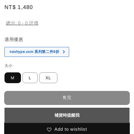
Regular
NT$ 1,480
售完
price
總分:
0
-
0
評價
適用優惠
nexhype.com 系列第二件9折
大小
M
L
XL
售完
補貨時提醒我
Add to wishlist