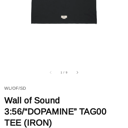
1
/
9
WL/OF/SD
Wall of Sound
3:56/“DOPAMINE” TAG00
TEE (IRON)