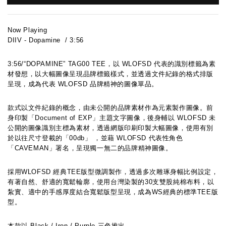
Now Playing
DIIV - Dopamine  / 3:56
3:56/“DOPAMINE” TAG00 TEE，以 WLOFSD 代表的識別標籤為素
材發想，以大幅圖像呈現品牌標籤樣式，並透過文件紀錄的格式排版
呈現，成為代表 WLOFSD 品牌精神的圖像單品。
款式以文件紀錄的概念，由未公開的品牌素材作為元素製作圖像。前
身印製「Document of EXP」主題文字圖像，後身輔以 WLOFSD 未
公開的圖像識別主標為素材，透過網版印刷印製大幅圖像，使用有別
於以往尺寸登載的「00db」 ，並藉 WLOFSD 代表性角色
「CAVEMAN」署名，呈現獨一無二的品牌精神圖像。
採用WLOFSD 經典TEE版型微調製作，透過多次雕琢身幅比例設定，
有著自然、舒適的寬鬆輪廓，使用台灣染製的30支雙股純棉布料，以
紮實、適中的手感厚度結合寬鬆版型呈現，成為WS經典的標準TEE版
型。
本款以 Black / Iron / Purple 三色推出。