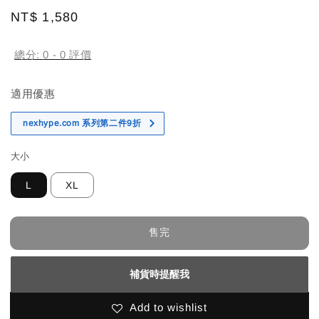
Regular
NT$ 1,580
售完
price
總分:
0
-
0
評價
適用優惠
nexhype.com 系列第二件9折
大小
L
XL
售完
補貨時提醒我
Add to wishlist