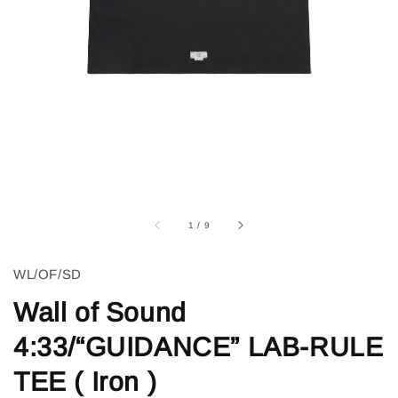
1
/
9
WL/OF/SD
Wall of Sound
4:33/“GUIDANCE” LAB-RULE
TEE ( Iron )