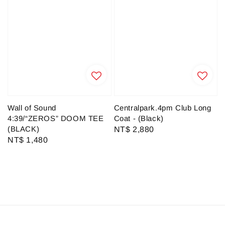
Wall of Sound
Centralpark.4pm Club Long
4:39/“ZEROS” DOOM TEE
Coat - (Black)
(BLACK)
Regular
NT$ 2,880
Regular
NT$ 1,480
price
price