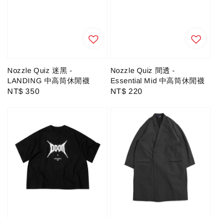
Nozzle Quiz 迷黑 -
Nozzle Quiz 間透 -
LANDING 中高筒休閒襪
Essential Mid 中高筒休閒襪
Regular
NT$ 350
Regular
NT$ 220
price
price