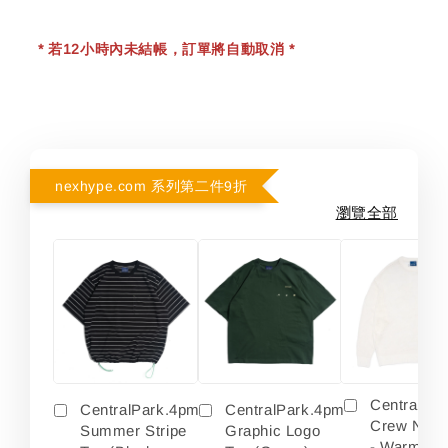
* 若12小時內未結帳，訂單將自動取消 *
nexhype.com 系列第二件9折
瀏覽全部
Centralpa
CentralPark.4pm
CentralPark.4pm
Crew Neck
Summer Stripe
Graphic Logo
- Warm Wh