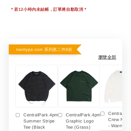
* 若12小時內未結帳，訂單將自動取消 *
nexhype.com 系列第二件9折
瀏覽全部
Centralpa
CentralPark.4pm
CentralPark.4pm
Crew Neck
Summer Stripe
Graphic Logo
- Warm Wh
Tee (Black
Tee (Grass)