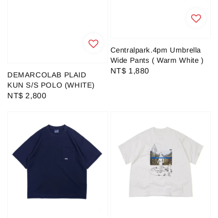
Centralpark.4pm Umbrella
Wide Pants ( Warm White )
Regular
NT$ 1,880
DEMARCOLAB PLAID
price
KUN S/S POLO (WHITE)
Regular
NT$ 2,800
price