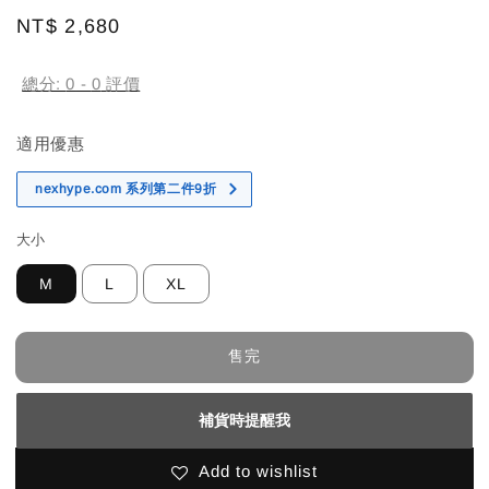
Regular
NT$ 2,680
售完
price
總分:
0
-
0
評價
適用優惠
nexhype.com 系列第二件9折
大小
M
L
XL
售完
補貨時提醒我
Add to wishlist