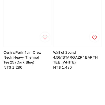
CentralPark.4pm Crew
Wall of Sound
Neck Heavy Thermal
4:56/“STARGAZR” EARTH
Tee’25 (Dark Blue)
TEE (WHITE)
Regular
NT$ 1,280
Regular
NT$ 1,480
price
price