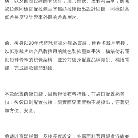
構，以及側邊拉鍊開衩設計，達到輕便、透氣為需求，側開
衩拉鍊同樣搭配拉鍊垂墜鐵頭拉繩做出設計細節，同樣以高
低差長度設計帶來外觀的差異層次。
前、後身以90年代籃球短褲外觀為靈感，透過多裁片剪接，
以弧形裁片結合品牌擅用的跳色裝飾壓線手法，構築仿若運
動短褲骨幹的視覺架構，並於前後身配置品牌識別、標語電
繡，完成褲款細節點綴。
本款配置前後口袋，因應輕便布料特性，前袋口配置奶嘴
扣，後袋口則配置拉鍊，讓實際穿著置物不易掉出，穿著更
加方便、安全。
剪裁以寬鬆版型、及膝長度設定，外層面料選用親膚混紡並