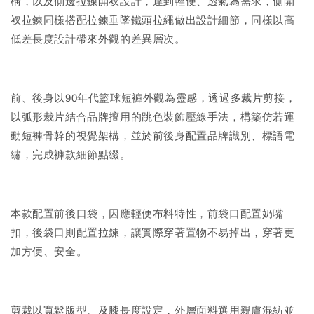
構，以及側邊拉鍊開衩設計，達到輕便、透氣為需求，側開
衩拉鍊同樣搭配拉鍊垂墜鐵頭拉繩做出設計細節，同樣以高
低差長度設計帶來外觀的差異層次。
前、後身以90年代籃球短褲外觀為靈感，透過多裁片剪接，
以弧形裁片結合品牌擅用的跳色裝飾壓線手法，構築仿若運
動短褲骨幹的視覺架構，並於前後身配置品牌識別、標語電
繡，完成褲款細節點綴。
本款配置前後口袋，因應輕便布料特性，前袋口配置奶嘴
扣，後袋口則配置拉鍊，讓實際穿著置物不易掉出，穿著更
加方便、安全。
剪裁以寬鬆版型、及膝長度設定，外層面料選用親膚混紡並