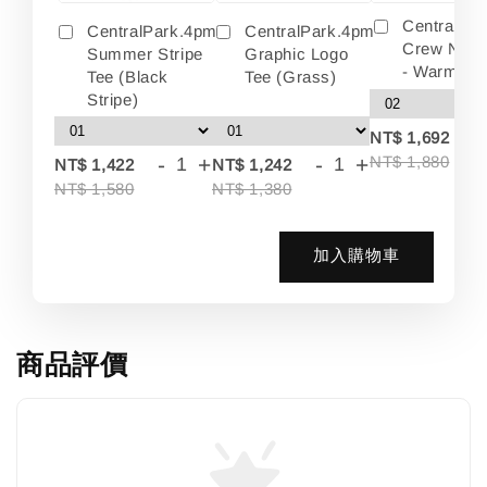
Centralpa
CentralPark.4pm
CentralPark.4pm
Crew Neck
Summer Stripe
Graphic Logo
- Warm Wh
Tee (Black
Tee (Grass)
Stripe)
-
NT$ 1,692
-
+
-
+
NT$ 1,880
NT$ 1,422
NT$ 1,242
NT$ 1,580
NT$ 1,380
加入購物車
商品評價