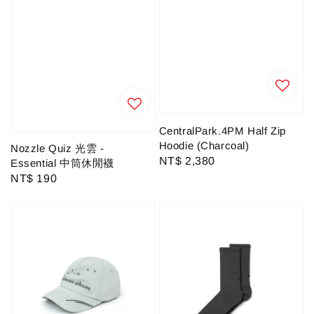
CentralPark.4PM Half Zip
Hoodie (Charcoal)
Nozzle Quiz 光雲 -
Regular
NT$ 2,380
Essential 中筒休閒襪
price
Regular
NT$ 190
price