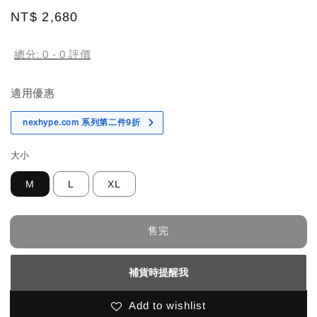
Regular
NT$ 2,680
售完
price
總分:
0
-
0
評價
適用優惠
nexhype.com 系列第二件9折
大小
M
L
XL
售完
補貨時提醒我
Add to wishlist