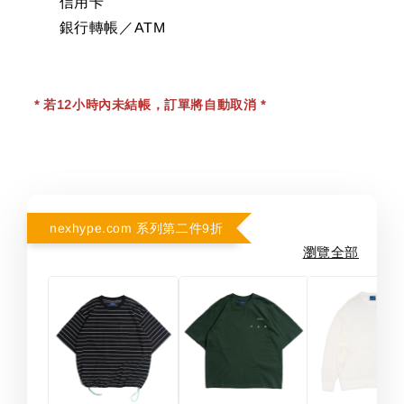
信用卡
銀行轉帳／ATM
* 若12小時內未結帳，訂單將自動取消 *
nexhype.com 系列第二件9折
瀏覽全部