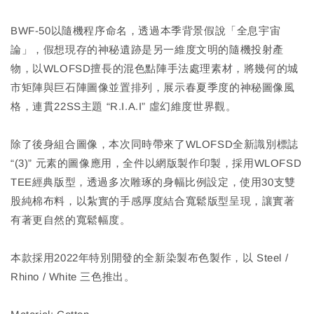
BWF-50以隨機程序命名，透過本季背景假說「全息宇宙
論」，假想現存的神秘遺跡是另一維度文明的隨機投射產
物，以WLOFSD擅長的混色點陣手法處理素材，將幾何的城
市矩陣與巨石陣圖像並置排列，展示春夏季度的神秘圖像風
格，連貫22SS主題 “R.I.A.I” 虛幻維度世界觀。
除了後身組合圖像，本次同時帶來了WLOFSD全新識別標誌
“(3)” 元素的圖像應用，全件以網版製作印製，採用WLOFSD
TEE經典版型，透過多次雕琢的身幅比例設定，使用30支雙
股純棉布料，以紮實的手感厚度結合寬鬆版型呈現，讓實著
有著更自然的寬鬆幅度。
本款採用2022年特別開發的全新染製布色製作，以 Steel /
Rhino / White 三色推出。