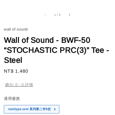
1
/
5
wall of sound
Wall of Sound - BWF-50
“STOCHASTIC PRC(3)” Tee -
Steel
Regular
NT$ 1,480
售完
price
總分:
0
-
0
評價
適用優惠
nexhype.com 系列第二件9折