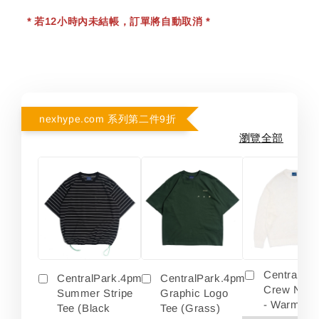
* 若12小時內未結帳，訂單將自動取消 *
nexhype.com 系列第二件9折
瀏覽全部
Centralpa
CentralPark.4pm
CentralPark.4pm
Crew Neck
Summer Stripe
Graphic Logo
- Warm Wh
Tee (Black
Tee (Grass)