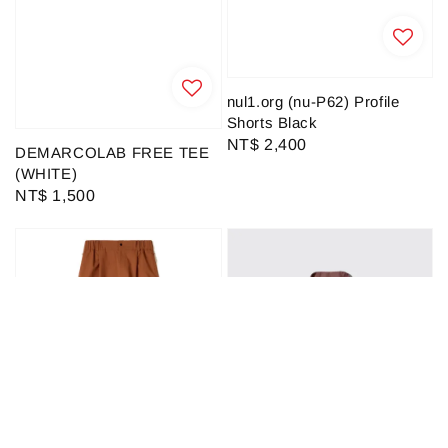
nul1.org (nu-P62) Profile
Shorts Black
Regular
NT$ 2,400
DEMARCOLAB FREE TEE
price
(WHITE)
Regular
NT$ 1,500
price