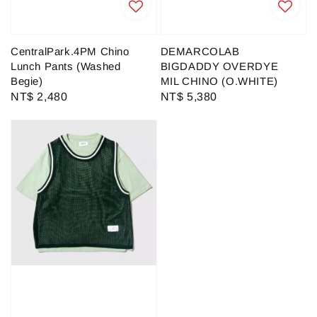
CentralPark.4PM Chino
DEMARCOLAB
Lunch Pants (Washed
BIGDADDY OVERDYE
Begie)
MIL CHINO (O.WHITE)
Regular
NT$ 2,480
Regular
NT$ 5,380
price
price