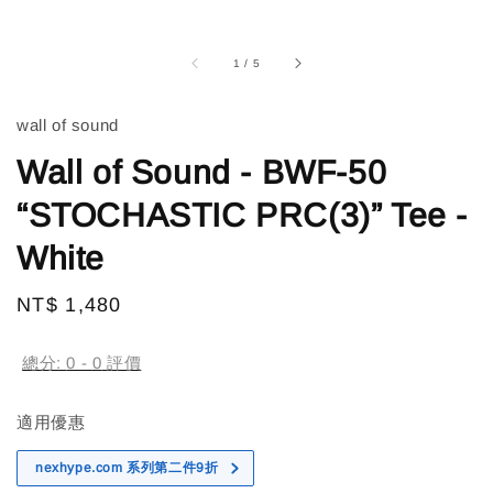
1
/
5
wall of sound
Wall of Sound - BWF-50
“STOCHASTIC PRC(3)” Tee -
White
Regular
NT$ 1,480
售完
price
總分:
0
-
0
評價
適用優惠
nexhype.com 系列第二件9折