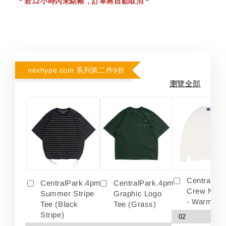
* 若12小時內未結帳，訂單將自動取消 *
nexhype.com 系列第二件9折
瀏覽全部
Centralpa
CentralPark.4pm
CentralPark.4pm
Crew Neck
Summer Stripe
Graphic Logo
- Warm Wh
Tee (Black
Tee (Grass)
Stripe)