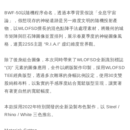
BWF-50以隨機程序命名，透過本季背景假說「全息宇宙
論」，假想現存的神秘遺跡是另一維度文明的隨機投射產
物，以WLOFSD擅長的混色點陣手法處理素材，將幾何的城
市矩陣與巨石陣圖像並置排列，展示春夏季度的神秘圖像風
格，連貫22SS主題 “R.I.A.I” 虛幻維度世界觀。
除了後身組合圖像，本次同時帶來了WLOFSD全新識別標誌
“(3)” 元素的圖像應用，全件以網版製作印製，採用WLOFSD
TEE經典版型，透過多次雕琢的身幅比例設定，使用30支雙
股純棉布料，以紮實的手感厚度結合寬鬆版型呈現，讓實著
有著更自然的寬鬆幅度。
本款採用2022年特別開發的全新染製布色製作，以 Steel /
Rhino / White 三色推出。