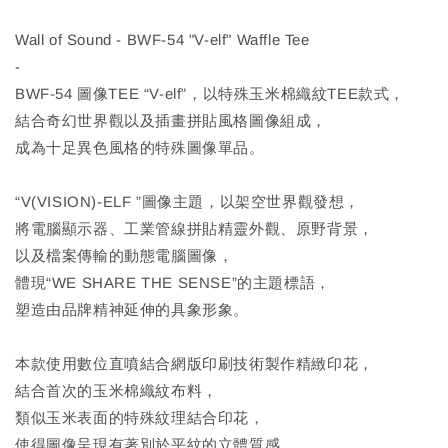
Wall of Sound - BWF-54 "V-elf" Waffle Tee
-
BWF-54 圖像TEE “V-elf”，以特殊玉米棉織紋TEE款式，
結合奇幻世界觀以及插畫拼貼風格圖像組成，
成為十足異色風格的特殊圖像單品。
“V(VISION)-ELF ”圖像主題，以架空世界觀發想，
將電腦顯示器、工業管線拼貼精靈外觀、原野背景，
以及檔案傳輸的動態電腦圖像，
體現“WE SHARE THE SENSE”的主題標語，
塑造由品牌精神延伸的具象形象。
本款使用數位直噴結合網版印刷技術製作精緻印花，
結合首次的玉米棉織紋布料，
類似玉米表面的特殊紋理結合印花，
使得圖像呈現有著別於平紋的立體質感，