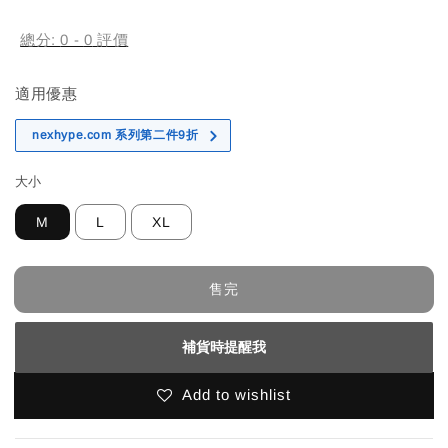
price
總分:
0
-
0
評價
適用優惠
nexhype.com 系列第二件9折
大小
M
L
XL
售完
補貨時提醒我
Add to wishlist