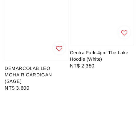
CentralPark.4pm The Lake
Hoodie (White)
Regular
NT$ 2,380
DEMARCOLAB LEO
price
MOHAIR CARDIGAN
(SAGE)
Regular
NT$ 3,600
price