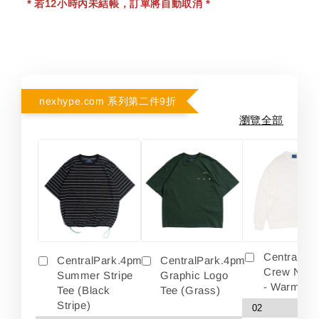
* 若12小時內未結帳，訂單將自動取消 *
nexhype.com 系列第二件9折
瀏覽全部
Centralpa
CentralPark.4pm
CentralPark.4pm
Crew Neck
Summer Stripe
Graphic Logo
- Warm Wh
Tee (Black
Tee (Grass)
Stripe)