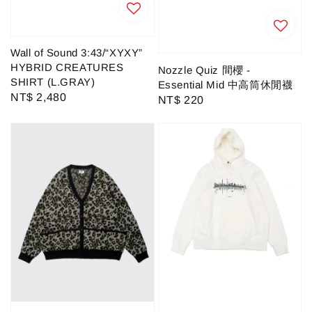
Wall of Sound 3:43/“XYXY”
HYBRID CREATURES
Nozzle Quiz 間櫻 -
SHIRT (L.GRAY)
Essential Mid 中高筒休閒襪
Regular
NT$ 2,480
Regular
NT$ 220
price
price