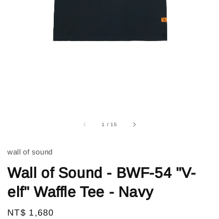
1
/
15
wall of sound
Wall of Sound - BWF-54 "V-
elf" Waffle Tee - Navy
Regular
NT$ 1,680
售完