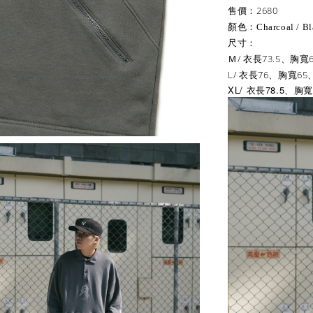
售價：2680
顏色：
Charcoal / B
尺寸：
Ｍ/ 衣長73.5、胸寬6
L/ 衣長76、胸寬65
XL/
78.5
衣長
、胸