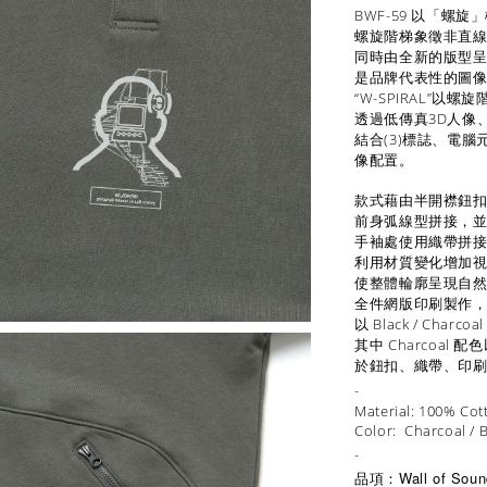
BWF-59 以「螺旋
螺旋階梯象徵非直
同時由全新的版型呈現
是品牌代表性的圖
“W-SPIRAL”以
透過低傳真3D人像
結合(3)標誌、電
像配置。
款式藉由半開襟鈕扣
前身弧線型拼接，
手袖處使用織帶拼
利用材質變化增加
使整體輪廓呈現自
全件網版印刷製作
以 Black / Char
其中 Charcoal
於鈕扣、織帶、印
-
Material: 100% Cot
Color: Charcoal / B
-
品項：Wall of Soun