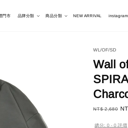
體門市
品牌分類
商品分類
NEW ARRIVAL
instagra
WL/OF/SD
Wall o
SPIRAL
Charc
Regular
Sa
NT
NT$ 2,680
price
pr
總分:
0
-
0
評價