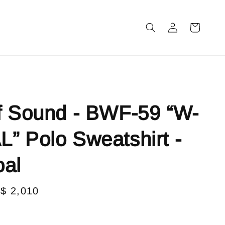
m
f Sound - BWF-59 “W-
” Polo Sweatshirt -
oal
le
$ 2,010
售完
ice