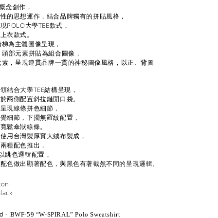
」概念創作，
線性的思想運作，結合品牌獨有的拼貼風格，
POLO大學TEE款式，
像上衣款式。
螺旋階梯為主體圖像呈現，
、頭部元素拼貼為組合圖像，
腦元素，呈現連貫品牌一貫的神秘圖像風格，以正、背圖
領結合大學TEE結構呈現，
並於兩側配置斜拉鏈開口袋。
接呈現線條拼色細節，
視覺細節，下擺無羅紋配置，
然寬鬆傘狀線條。
，使用台灣製厚實大絨布製成，
coal 兩種配色推出，
 配色以跳色邏輯配置，
刷配色做出顯著配色，與黑色有著截然不同的呈現邏輯。
ton
lack
d -
BWF-59 “W-SPIRAL” Polo Sweatshirt