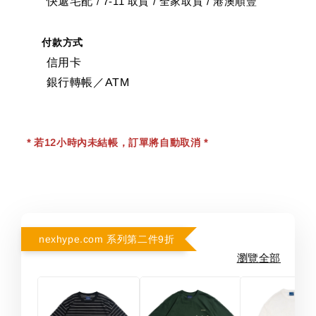
快遞宅配
7-11 取貨
/
全家取貨 / 港澳順豐
/
付款方式
信用卡
銀行轉帳／ATM
* 若12小時內未結帳，訂單將自動取消 *
nexhype.com 系列第二件9折
瀏覽全部