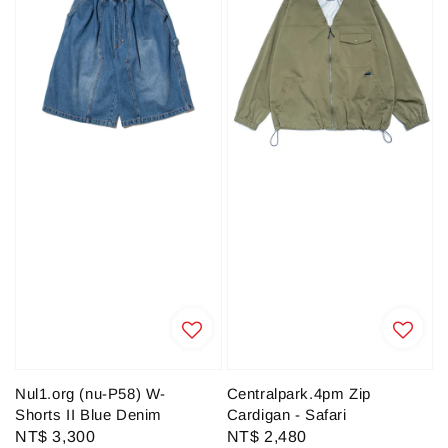
Nul1.org (nu-P58) W-
Centralpark.4pm Zip
Shorts II Blue Denim
Cardigan - Safari
Regular
NT$ 3,300
Regular
NT$ 2,480