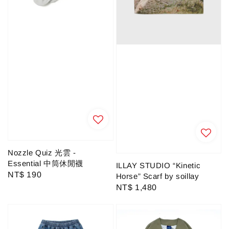
Nozzle Quiz 光雲 -
Essential 中筒休閒襪
ILLAY STUDIO “Kinetic
Regular
NT$ 190
Horse” Scarf by soillay
price
Regular
NT$ 1,480
price