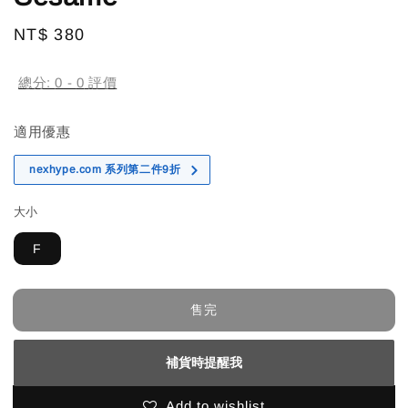
Regular
NT$ 380
售完
price
總分:
0
-
0
評價
適用優惠
nexhype.com 系列第二件9折
大小
F
售完
補貨時提醒我
Add to wishlist