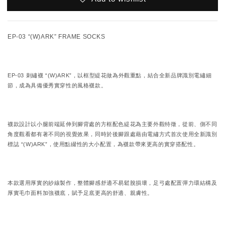
EP-03 “(W)ARK” FRAME SOCKS
EP-03 刺繡襪 “(W)ARK”，以框型緹花做為外觀重點，結合全新品牌識別電繡細
節，成為具備優秀實穿性的風格襪款。
襪款設計以小腿前端延伸到腳背處的方框配色緹花為主要外觀特徵，從前、側不同
角度觀看都有著不同的視覺效果，同時於後腳跟處藉由電繡方式首次使用全新識別
標誌 “(W)ARK”，使用點綴性的大小配置，為襪款帶來更高的實穿搭配性。
本款選用厚實的紗線製作，整體腳感舒適不易鬆脫損壞，足弓處配置彈力環結構及
厚實毛巾面料加強襪底，賦予足底更高的舒適、親膚性。