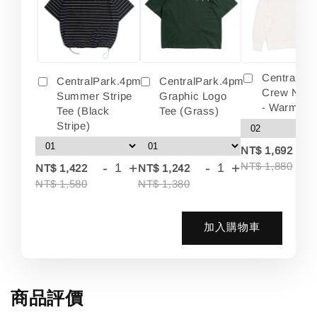
Centralpa
CentralPark.4pm
CentralPark.4pm
Crew Neck
Summer Stripe
Graphic Logo
- Warm Wh
Tee (Black
Tee (Grass)
Stripe)
-
NT$ 1,692
-
+
-
+
NT$ 1,880
NT$ 1,422
NT$ 1,242
NT$ 1,580
NT$ 1,380
加入購物車
商品評價