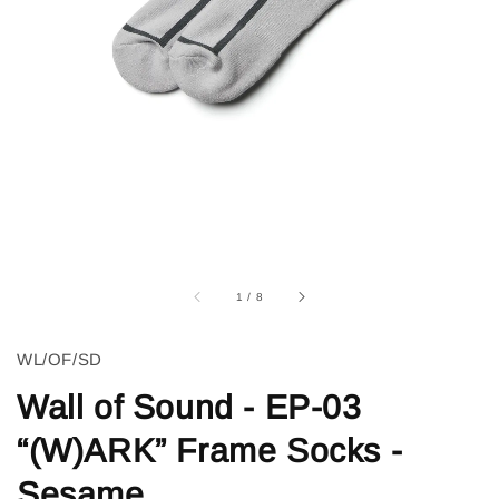
1
/
8
WL/OF/SD
Wall of Sound - EP-03
“(W)ARK” Frame Socks -
Sesame