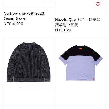
Nul1.org (nu-P59) 2023
Jeans Brown
Nozzle Quiz 捷黑 - 輕美麗
Regular
NT$ 4,200
諾羊毛中筒襪
price
Regular
NT$ 620
price