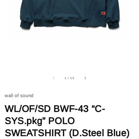
1
/
13
wall of sound
WL/OF/SD BWF-43 “C-
SYS.pkg” POLO
SWEATSHIRT (D.Steel Blue)