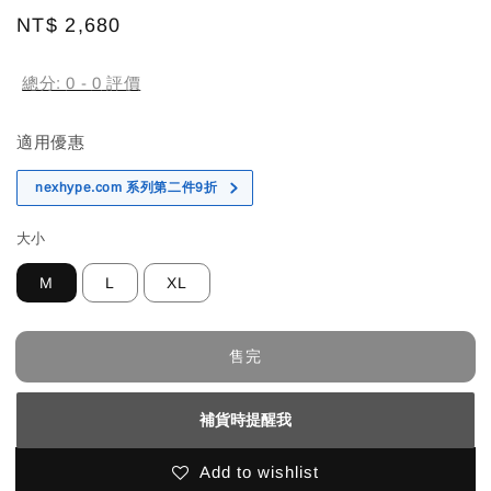
Regular
NT$ 2,680
售完
price
總分:
0
-
0
評價
適用優惠
nexhype.com 系列第二件9折
大小
M
L
XL
售完
補貨時提醒我
Add to wishlist