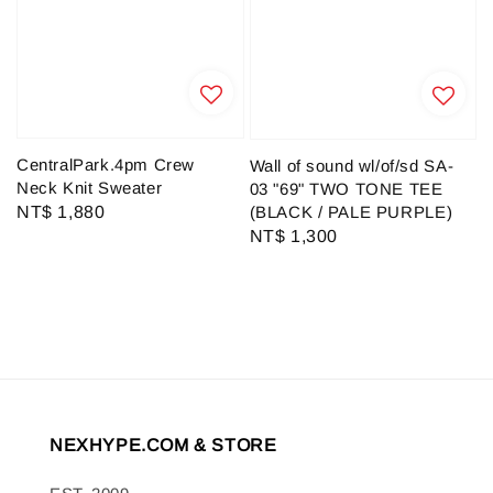
CentralPark.4pm Crew
Wall of sound wl/of/sd SA-
Neck Knit Sweater
03 "69" TWO TONE TEE
(BLACK / PALE PURPLE)
Regular
NT$ 1,880
Regular
NT$ 1,300
price
price
NEXHYPE.COM & STORE