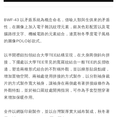
BWF-43 以矛盾系統為概念命名，借喻人類與生俱來的矛盾
性，在圖像上加入電子雜訊紋理元素，銀灰色彩配置以及電
腦路徑文字、機械電路的元素組合，連貫秋冬季度電子風格
的圖像POLO衫款式。
以半開襟鈕扣領結合大學TEE結構呈現，在大身两側斜向拼
接，下擺處以大學TEE常見的寬羅紋結合一般TEE的反摺收
邊，塑造兩種形式組合的不對稱外觀，並以梯形貼袋點綴，
增加置物空間。兩袖處使用拼接的方式製作，以分割袖身裁
片的方式製作寬大袖身，讓袖身在兩側處有著拼接線條作為
外觀特點，並於袖口羅紋處開拇指洞，可作為手套型態穿著
來增加保暖作用。
全件以網版印刷製作，並以台灣製厚實大絨布製成，秋冬著