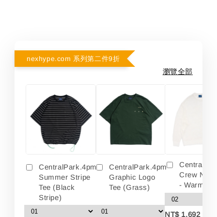
nexhype.com 系列第二件9折
瀏覽全部
Centralpa
CentralPark.4pm
CentralPark.4pm
Crew Neck
Summer Stripe
Graphic Logo
- Warm Wh
Tee (Black
Tee (Grass)
Stripe)
-
NT$ 1,692