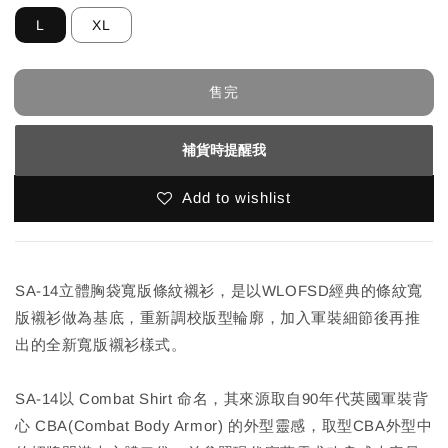
L
XL
售完
補貨時提醒我
Add to wishlist
SA-14立體胸袋寬版條紋襯衫，是以WLOFSD經典的條紋寬
版襯衫做為基底，重新調校版型輪廓，加入軍裝細節後再推
出的全新寬版襯衫樣式。
SA-14以 Combat Shirt 命名，其來源取自90年代英國軍裝背
心 CBA(Combat Body Armor) 的外型靈感，取型CBA外型中