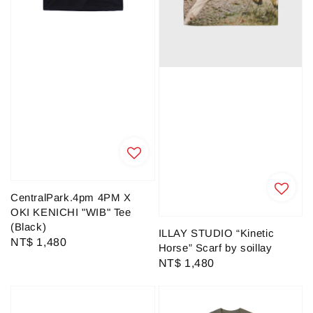
CentralPark.4pm 4PM X
OKI KENICHI "WIB" Tee
(Black)
ILLAY STUDIO “Kinetic
Regular
NT$ 1,480
Horse” Scarf by soillay
price
Regular
NT$ 1,480
price