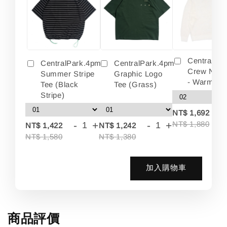
Centralpa
CentralPark.4pm
CentralPark.4pm
Crew Neck
Summer Stripe
Graphic Logo
- Warm Wh
Tee (Black
Tee (Grass)
Stripe)
-
NT$ 1,692
-
+
-
+
NT$ 1,880
NT$ 1,422
NT$ 1,242
NT$ 1,580
NT$ 1,380
加入購物車
商品評價