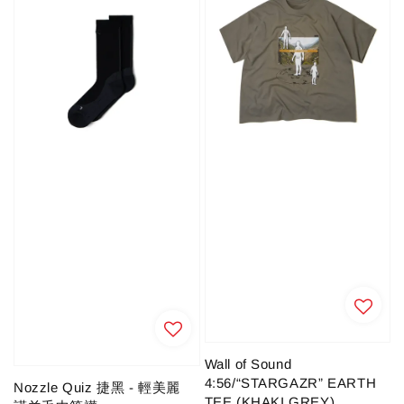
Wall of Sound
4:56/“STARGAZR” EARTH
Nozzle Quiz 捷黑 - 輕美麗
TEE (KHAKI GREY)