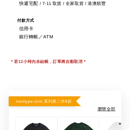
快遞宅配
7-11 取貨
/
全家取貨 / 港澳順豐
/
付款方式
信用卡
銀行轉帳／ATM
* 若12小時內未結帳，訂單將自動取消 *
nexhype.com 系列第二件9折
瀏覽全部