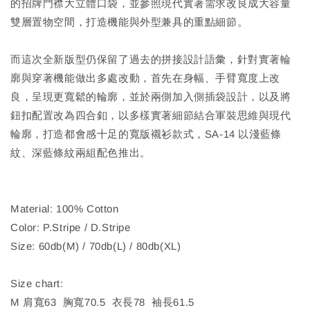
的招牌門襟大立體口袋，並參照現代實著需求改良成大容量
雙層置物空間，打造機能與外型兼具的重點細節。
而這次全新版型仍保留了過去的拼接設計語彙，針對實著輪
廓與穿著機能做出多處改動，首先在身幅、手臂寬度上改
良，呈現更寬鬆的輪廓，並於兩側加入側插袋設計，以及將
鈕扣配置改為四合釦，以多樣實著細節結合軍裝思維與現代
輪廓，打造都會感十足的寬版襯衫款式，SA-14 以淺藍條
紋、深藍條紋兩組配色推出。
Material: 100% Cotton
Color: P.Stripe / D.Stripe
Size: 60db(M) / 70db(L) / 80db(XL)
Size chart:
M 肩寬63 胸寬70.5 衣長78 袖長61.5