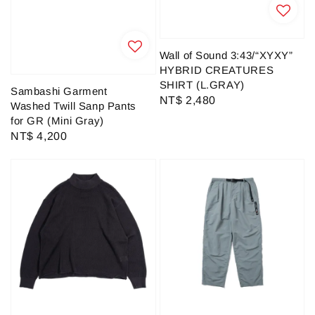
Wall of Sound 3:43/“XYXY”
HYBRID CREATURES
SHIRT (L.GRAY)
Sambashi Garment
Regular
NT$ 2,480
Washed Twill Sanp Pants
price
for GR (Mini Gray)
Regular
NT$ 4,200
price