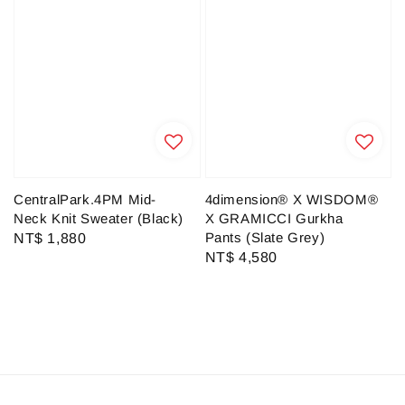
CentralPark.4PM Mid-
4dimension® X WISDOM®
Neck Knit Sweater (Black)
X GRAMICCI Gurkha
Pants (Slate Grey)
Regular
NT$ 1,880
Regular
NT$ 4,580
price
price