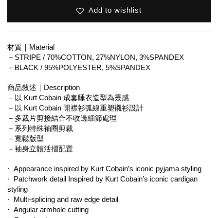
Add to wishlist
材質｜Material
－STRIPE / 70%COTTON, 27%NYLON, 3%SPANDEX
－BLACK / 95%POLYESTER, 5%SPANDEX
商品敘述｜Description
－以 Kurt Cobain 成套睡衣造型為靈感
－以 Kurt Cobain 開襟衫弧線重塑襯衫設計
－多裁片剪接結合不收邊細節處理
－系列特殊袖圈剪裁
－寬鬆版型
－袖身立體活摺配置
·  Appearance inspired by Kurt Cobain’s iconic pyjama styling
·  Patchwork detail Inspired by Kurt Cobain’s iconic cardigan 
styling
·  Multi-splicing and raw edge detail
·  Angular armhole cutting