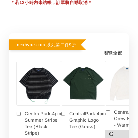
* 若12小時內未結帳，訂單將自動取消 *
nexhype.com 系列第二件9折
瀏覽全部
Centralpa
CentralPark.4pm
CentralPark.4pm
Crew Neck
Summer Stripe
Graphic Logo
- Warm Wh
Tee (Black
Tee (Grass)
Stripe)