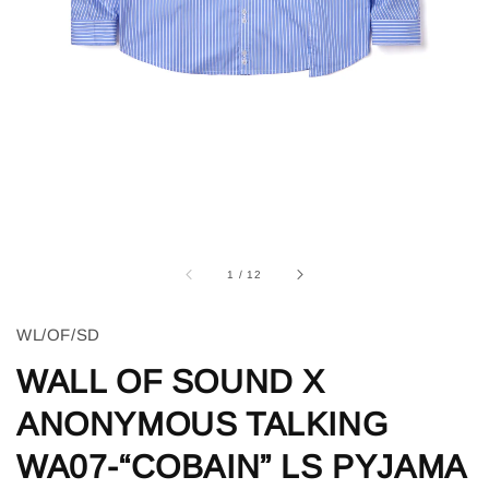
1
/
12
WL/OF/SD
WALL OF SOUND X
ANONYMOUS TALKING
WA07-“COBAIN” LS PYJAMA