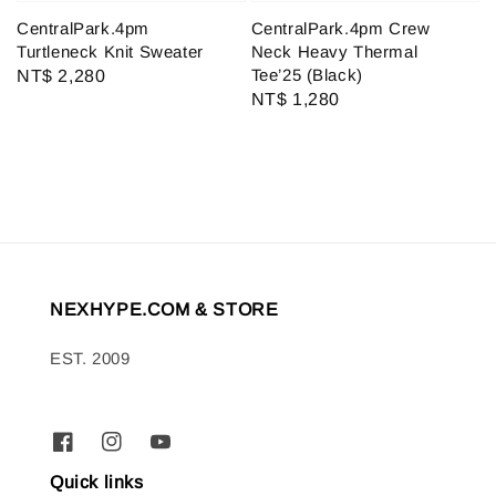
CentralPark.4pm
CentralPark.4pm Crew
Turtleneck Knit Sweater
Neck Heavy Thermal
Tee’25 (Black)
Regular
NT$ 2,280
Regular
NT$ 1,280
price
price
NEXHYPE.COM & STORE
EST. 2009
Quick links