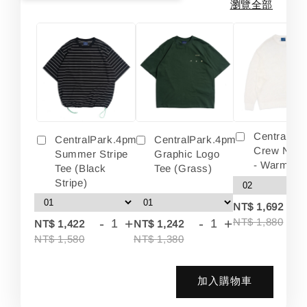
瀏覽全部
Centralpa
CentralPark.4pm
CentralPark.4pm
Crew Neck
Summer Stripe
Graphic Logo
- Warm Wh
Tee (Black
Tee (Grass)
Stripe)
-
NT$ 1,692
-
+
-
+
NT$ 1,880
NT$ 1,422
NT$ 1,242
NT$ 1,580
NT$ 1,380
加入購物車