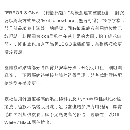
“ERROR SIGNAL（錯誤訊號）”為概念連貫整體設計，腳跟
處以緹花方式呈現“Exit to nowhere（無處可退）”符號字樣，
與足部品項做出涵義上的呼應，同時於掌底處利用數位雜訊
紋理結合封閉圖像icon呈現存在感十足的大圖，除了緹花細
節外，腳跟處也加入了品牌LOGO電繡細節，為整體襪款更
增添質感。
整體襪款結構部分將腳背與腳掌分層，分別使用粗、細組織
織造，上下兩層紋路拼接的簡約視覺呈現，與各式鞋履搭配
使造型完整度更佳。
襪款使用舒適度極高的混紡棉料以及 Lycra® 彈性纖維紗線
製成，襪款不易鬆脫損壞，足弓處也增加彈力環結構，厚實
毛巾面料加強襪底，賦予足底更高的舒適、親膚性，以Off
White / Black兩色推出。