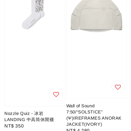
Wall of Sound
7:50/“SOLSTICE”
Nozzle Quiz - 冰岩
(Ψ)IREFRAMES ANORAK
LANDING 中高筒休閒襪
JACKET(IVORY)
Regular
NT$ 350
Regular
NT$ 4,280