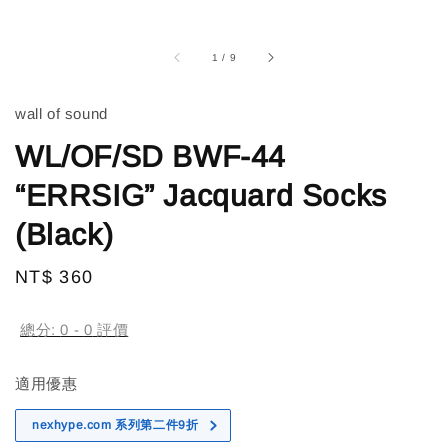
1
/
9
wall of sound
WL/OF/SD BWF-44
“ERRSIG” Jacquard Socks
(Black)
Regular
NT$ 360
售完
price
總分:
0
-
0
評價
適用優惠
nexhype.com 系列第二件9折