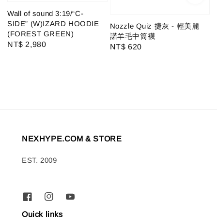
Wall of sound 3:19/“C-
SIDE” (W)IZARD HOODIE
Nozzle Quiz 捷灰 - 輕美麗
(FOREST GREEN)
諾羊毛中筒襪
Regular
NT$ 2,980
Regular
NT$ 620
price
price
NEXHYPE.COM & STORE
EST. 2009
Quick links