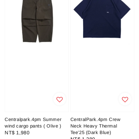
Centralpark.4pm Summer
CentralPark.4pm Crew
wind cargo pants ( Olive )
Neck Heavy Thermal
Tee’25 (Dark Blue)
Regular
NT$ 1,980