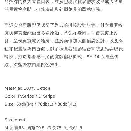
的招牌門襟大立體口袋，並參照現代實著需求改良成大容量
雙層置物空間，打造機能與外型兼具的重點細節。
而這次全新版型仍保留了過去的拼接設計語彙，針對實著輪
廓與穿著機能做出多處改動，首先在身幅、手臂寬度上改
良，呈現更寬鬆的輪廓，並於兩側加入側插袋設計，以及將
鈕扣配置改為四合釦，以多樣實著細節結合軍裝思維與現代
輪廓，打造都會感十足的寬版襯衫款式，SA-14 以淺藍條
紋、深藍條紋兩組配色推出。
Material: 100% Cotton
Color: P.Stripe / D.Stripe
Size: 60db(M) / 70db(L) / 80db(XL)
Size chart:
M 肩寬63 胸寬70.5 衣長78 袖長61.5