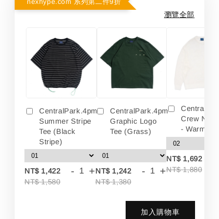
nexhype.com 系列第二件9折
瀏覽全部
Centralpa
CentralPark.4pm
CentralPark.4pm
Crew Neck
Summer Stripe
Graphic Logo
- Warm Wh
Tee (Black
Tee (Grass)
Stripe)
-
NT$ 1,692
-
+
-
+
NT$ 1,880
NT$ 1,422
NT$ 1,242
NT$ 1,580
NT$ 1,380
加入購物車