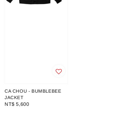
CA CHOU - BUMBLEBEE
JACKET
Regular
NT$ 5,600
price