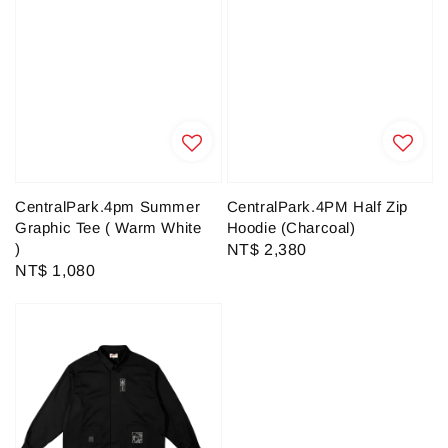
CentralPark.4pm Summer
CentralPark.4PM Half Zip
Graphic Tee ( Warm White
Hoodie (Charcoal)
)
Regular
NT$ 2,380
Regular
NT$ 1,080
price
price