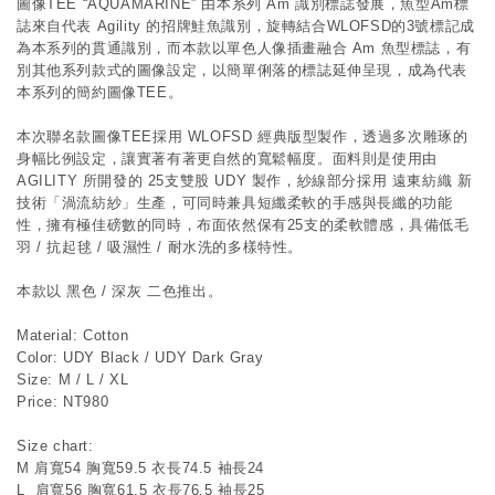
圖像TEE “AQUAMARINE” 由本系列 Am 識別標誌發展，魚型Am標
誌來自代表 Agility 的招牌鮭魚識別，旋轉結合WLOFSD的3號標記成
為本系列的貫通識別，而本款以單色人像插畫融合 Am 魚型標誌，有
別其他系列款式的圖像設定，以簡單俐落的標誌延伸呈現，成為代表
本系列的簡約圖像TEE。
本次聯名款圖像TEE採用 WLOFSD 經典版型製作，透過多次雕琢的
身幅比例設定，讓實著有著更自然的寬鬆幅度。面料則是使用由 
AGILITY 所開發的 25支雙股 UDY 製作，紗線部分採用 遠東紡織 新
技術「渦流紡紗」生產，可同時兼具短纖柔軟的手感與長纖的功能
性，擁有極佳磅數的同時，布面依然保有25支的柔軟體感，具備低毛
羽 / 抗起毬 / 吸濕性 / 耐水洗的多樣特性。
本款以 黑色 / 深灰 二色推出。
Material: Cotton
Color: UDY Black / UDY Dark Gray
Size: M / L / XL
Price: NT980
Size chart:
M 肩寬54 胸寬59.5 衣長74.5 袖長24
L  肩寬56 胸寬61.5 衣長76.5 袖長25