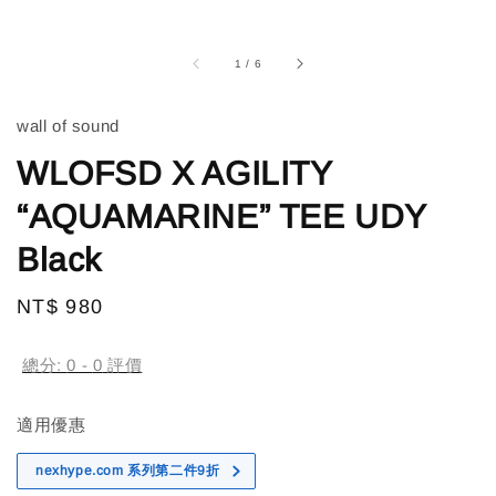
1
/
6
wall of sound
WLOFSD X AGILITY
“AQUAMARINE” TEE UDY
Black
Regular
NT$ 980
售完
price
總分:
0
-
0
評價
適用優惠
nexhype.com 系列第二件9折