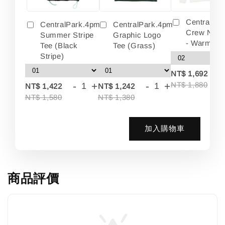
Centralpa
CentralPark.4pm
CentralPark.4pm
Crew Neck
Summer Stripe
Graphic Logo
- Warm Wh
Tee (Black
Tee (Grass)
Stripe)
-
NT$ 1,692
-
+
-
+
NT$ 1,880
NT$ 1,422
NT$ 1,242
NT$ 1,580
NT$ 1,380
加入購物車
商品評價