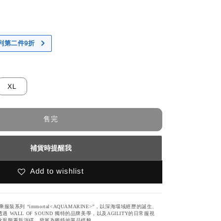
 系列第二件9折
XL
售完
補貨時提醒我
Add to wishlist
 聯乘服裝系列 “immortal<AQUAMARINE>”，以深海場域經歷的誕生、
WALL OF SOUND 獨特的品牌美學，以及AGILITY的日常服視
化形態重新演繹，發展為獨特的單品樣貌。