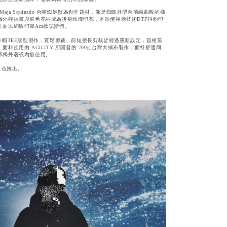
 以 Maja Squinado 合團蜘蛛蟹為創作題材，像是蜘蛛外型向前綣曲般的樣
緻外觀插畫與單色花柄成為後身玫瑰印花，本款使用新技術DTF抖粉印
正面以網版印製Am標誌變體。
本帽TEE版型製作，寬鬆剪裁、前短後長剪裁皆經過重新設定，是相當
料使用由 AGILITY 所開發的 700g 台灣大絨布製作，面料舒適同
單獨外著或內搭使用。
d 二色推出。