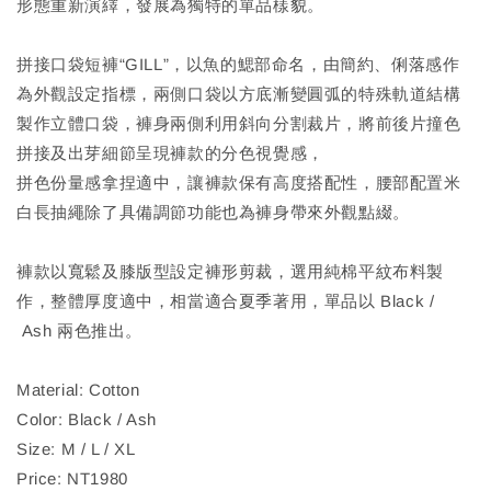
形態重新演繹，發展為獨特的單品樣貌。
拼接口袋短褲“GILL”，以魚的鰓部命名，由簡約、俐落感作
為外觀設定指標，兩側口袋以方底漸變圓弧的特殊軌道結構
製作立體口袋，褲身兩側利用斜向分割裁片，將前後片撞色
拼接及出芽細節呈現褲款的分色視覺感，
拼色份量感拿捏適中，讓褲款保有高度搭配性，腰部配置米
白長抽繩除了具備調節功能也為褲身帶來外觀點綴。
褲款以寬鬆及膝版型設定褲形剪裁，選用純棉平紋布料製
作，整體厚度適中，相當適合夏季著用，單品以 Black /
Ash 兩色推出。
Material: Cotton
Color: Black / Ash
Size: M / L / XL
Price: NT1980