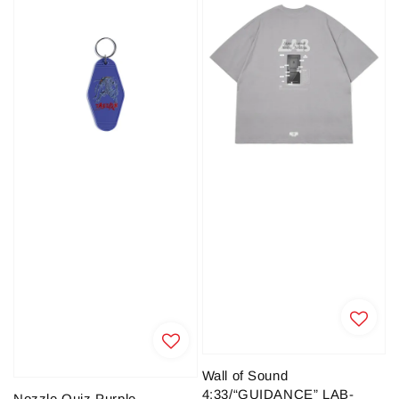
Wall of Sound
4:33/“GUIDANCE” LAB-
Nozzle Quiz Purple -