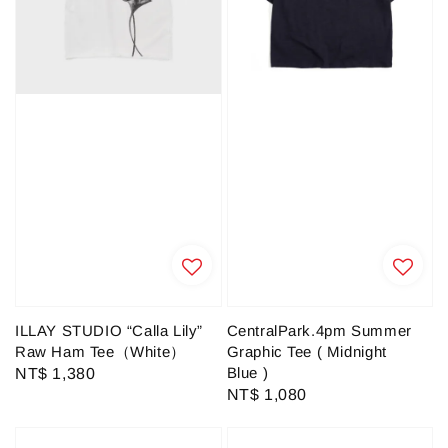
ILLAY STUDIO “Calla Lily”
CentralPark.4pm Summer
Raw Ham Tee（White）
Graphic Tee ( Midnight
Blue )
Regular
NT$ 1,380
Regular
NT$ 1,080
price
price