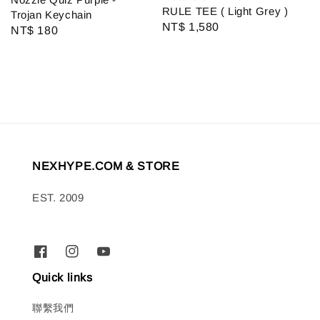
RULE TEE ( Light Grey )
Trojan Keychain
Regular
NT$ 1,580
Regular
NT$ 180
price
price
NEXHYPE.COM & STORE
EST. 2009
Quick links
聯繫我們