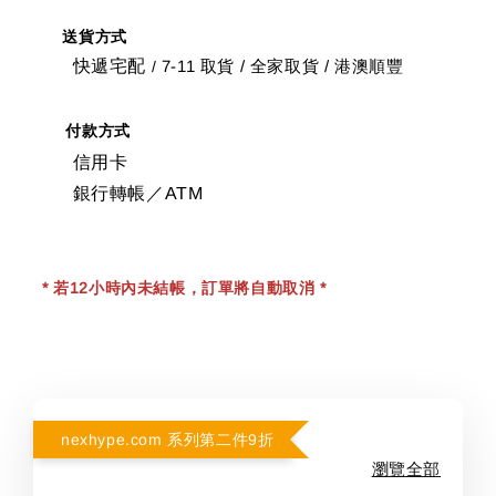
送貨方式
快遞宅配
7-11 取貨
/
全家取貨 / 港澳順豐
/
付款方式
信用卡
銀行轉帳／ATM
* 若12小時內未結帳，訂單將自動取消 *
nexhype.com 系列第二件9折
瀏覽全部