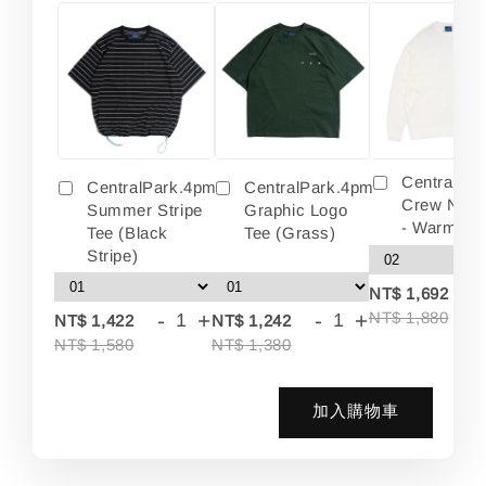
Centralpa
CentralPark.4pm
CentralPark.4pm
Crew Neck
Summer Stripe
Graphic Logo
- Warm Wh
Tee (Black
Tee (Grass)
Stripe)
-
NT$ 1,692
-
+
-
+
NT$ 1,880
NT$ 1,422
NT$ 1,242
NT$ 1,580
NT$ 1,380
加入購物車