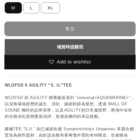
M
L
XL
售完
補貨時提醒我
Add to wishlist
WLOFSD X AGILITY “S. U.”TEE
WLOFSD 與 AGILITY 聯乘服裝系列 “immortal<AQUAMARINE>”，
以深海場域經歷的誕生、演化、滅絕軌跡為發想，透過 WALL OF 
SOUND 獨特的品牌美學，以及AGILITY的日常服視野，將海中珍奇
的生物演化形態重新演繹，發展為獨特的單品樣貌。
圖像TEE “S.U.” 由已滅絕魚種 Sympterichthys Unipennis 單翼合鰭
躄魚為創作題材，由於該魚種有著兩隻外臂的奇特構造，也被稱為