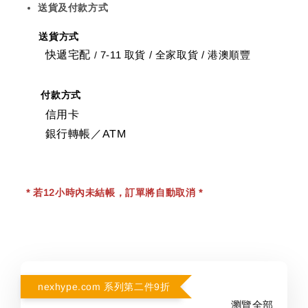
送貨及付款方式
送貨方式
快遞宅配
7-11 取貨
/
全家取貨 / 港澳順豐
/
付款方式
信用卡
銀行轉帳／ATM
* 若12小時內未結帳，訂單將自動取消 *
nexhype.com 系列第二件9折
瀏覽全部