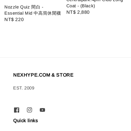
Coat - (Black)
Nozzle Quiz 間白 -
Regular
NT$ 2,880
Essential Mid 中高筒休閒襪
price
Regular
NT$ 220
price
NEXHYPE.COM & STORE
EST. 2009
Quick links