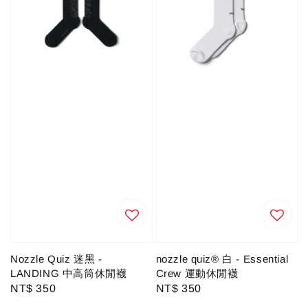
Nozzle Quiz 迷黑 -
nozzle quiz® 白 - Essential
LANDING 中高筒休閒襪
Crew 運動休閒襪
Regular
NT$ 350
Regular
NT$ 350
price
price