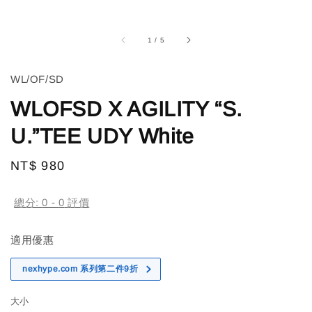
1
/
5
WL/OF/SD
WLOFSD X AGILITY “S.
U.”TEE UDY White
Regular
NT$ 980
售完
price
總分:
0
-
0
評價
適用優惠
nexhype.com 系列第二件9折
大小