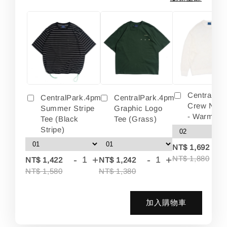
Centralpa
CentralPark.4pm
CentralPark.4pm
Crew Neck
Summer Stripe
Graphic Logo
- Warm Wh
Tee (Black
Tee (Grass)
Stripe)
-
NT$ 1,692
-
+
-
+
NT$ 1,880
NT$ 1,422
NT$ 1,242
NT$ 1,580
NT$ 1,380
加入購物車