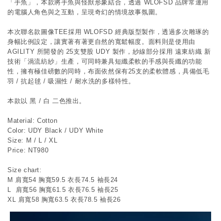
「手魚」，本款將手魚與怪獸形象結合，透過 WLOFSD 品牌常運用
的電腦人角色與之互動，呈現奇幻的情境故事氛圍。
本次聯名款圖像TEE採用 WLOFSD 經典版型製作，透過多次雕琢的
身幅比例設定，讓實著有著更自然的寬鬆幅度。面料則是使用由 
AGILITY 所開發的 25支雙股 UDY 製作，紗線部分採用 遠東紡織 新
技術「渦流紡紗」生產，可同時兼具短纖柔軟的手感與長纖的功能
性，擁有極佳磅數的同時，布面依然保有25支的柔軟體感，具備低毛
羽 / 抗起毬 / 吸濕性 / 耐水洗的多樣特性。
本款以 黑 / 白 二色推出。
Material: Cotton
Color: UDY Black / UDY White
Size: M / L / XL
Price: NT980
Size chart:
M 肩寬54 胸寬59.5 衣長74.5 袖長24
L  肩寬56 胸寬61.5 衣長76.5 袖長25
XL 肩寬58 胸寬63.5 衣長78.5 袖長26